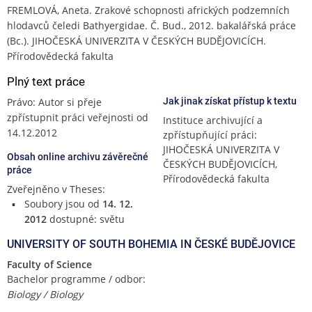
FREMLOVÁ, Aneta. Zrakové schopnosti afrických podzemních
hlodavců čeledi Bathyergidae. Č. Bud., 2012. bakalářská práce
(Bc.). JIHOČESKÁ UNIVERZITA V ČESKÝCH BUDĚJOVICÍCH.
Přírodovědecká fakulta
Plný text práce
Právo: Autor si přeje
Jak jinak získat přístup k textu
zpřístupnit práci veřejnosti od
Instituce archivující a
14.12.2012
zpřístupňující práci:
JIHOČESKÁ UNIVERZITA V
Obsah online archivu závěrečné
ČESKÝCH BUDĚJOVICÍCH,
práce
Přírodovědecká fakulta
Zveřejněno v Theses:
Soubory jsou od
14. 12.
2012
dostupné: světu
UNIVERSITY OF SOUTH BOHEMIA IN ČESKÉ BUDĚJOVICE
Faculty of Science
Bachelor programme / odbor:
Biology / Biology