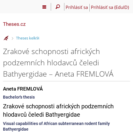
Prihlásiť sa
Prihlásiť sa (EduID)
Theses.cz
>
Theses kelk9i
Zrakové schopnosti afrických
podzemních hlodavců čeledi
Bathyergidae – Aneta FREMLOVÁ
Aneta FREMLOVÁ
Bachelor's thesis
Zrakové schopnosti afrických podzemních
hlodavců čeledi Bathyergidae
Visual capabilities of African subterranean rodent family
Bathyergidae