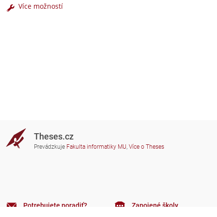
Více možností
Theses.cz
Prevádzkuje
Fakulta informatiky MU
,
Více o Theses
Potrebujete poradiť?
Zapojené školy
theses@fi.muni.cz
Správcovia zapojených škôl