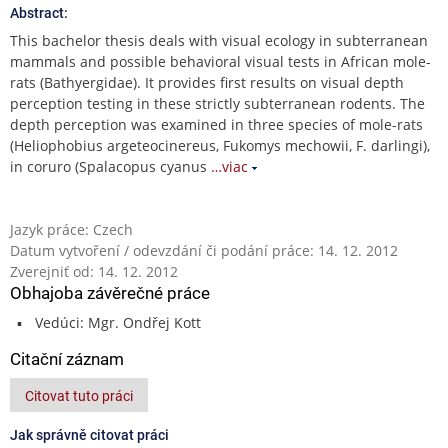
Abstract:
This bachelor thesis deals with visual ecology in subterranean
mammals and possible behavioral visual tests in African mole-
rats (Bathyergidae). It provides first results on visual depth
perception testing in these strictly subterranean rodents. The
depth perception was examined in three species of mole-rats
(Heliophobius argeteocinereus, Fukomys mechowii, F. darlingi),
in coruro (Spalacopus cyanus
…viac
Jazyk práce: Czech
Datum vytvoření / odevzdání či podání práce: 14. 12. 2012
Zverejniť od: 14. 12. 2012
Obhajoba závěrečné práce
Vedúci: Mgr. Ondřej Kott
Citační záznam
Citovat tuto práci
Jak správně citovat práci