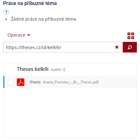
Práce na příbuzné téma
Žádné práce na příbuzné téma.
Operace
Vy
Theses kelk9i
kelk9i
/2
thesis
Aneta_Fremlov_-_Bc__Thesis.pdf