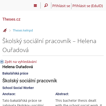
Přihlásit se
Přihlásit se (EduID)
Theses.cz
>
Theses kelnpd
Školský sociální pracovník – Helena
Ouřadová
Zpět na vyhledávání
Helena Ouřadová
Bakalářská práce
Školský sociální pracovník
School Social Worker
Anotace:
Abstract:
Tato bakalářská práce se
This bachelor thesis dealt
zabývala školskou sociální
with the school social work. It