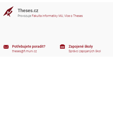
Theses.cz
Provozuje
Fakulta informatiky MU
,
Více o Theses
Potřebujete poradit?
Zapojené školy
theses@fi.muni.cz
Správci zapojených škol
Nápověda
Soukromí
Často kladené dotazy
Přístupnost
Zobrazit klasickou verzi
Nahoru