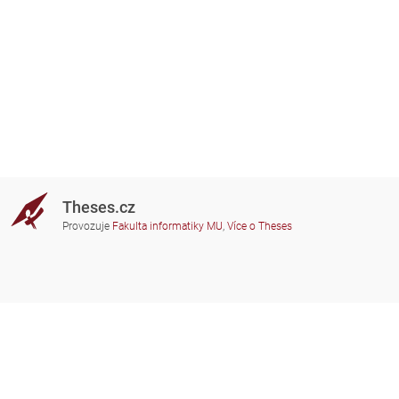
Theses.cz
Provozuje
Fakulta informatiky MU
,
Více o Theses
Potřebujete poradit?
Zapojené školy
theses@fi.muni.cz
Správci zapojených škol