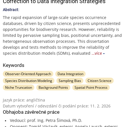
Correction to Data Integration Strategies
Abstract:
The rapid expansion of large-scale species occurrence
databases, driven by citizen science, presents unprecedented
opportunities for biodiversity research. However, reliability is
limited by pervasive sampling bias, positional uncertainty, and
heterogeneous observation processes. This dissertation
develops and tests methods to improve the reliability of
species distribution models (SDMs), evaluated
…více
Keywords
Observer-Oriented Approach
Data Integration
Species Distribution Modeling
Sampling Bias
Citizen Science
Niche Truncation
Background Points
Spatial Point Process
Jazyk práce: angličtina
Datum vytvoření / odevzdání či podání práce: 11. 2. 2026
Obhajoba závěrečné práce
Vedoucí: prof. Ing. Petra Šímová, Ph.D.
Oponent: Tomáš Václavík, externi, Angela Lausch, externi