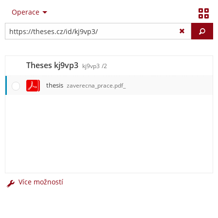
Operace
Vy
Theses kj9vp3
kj9vp3
/2
thesis
zaverecna_prace.pdf_
Více možností