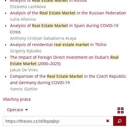
Analysis of
Real Estate Market
in Russia
Elizaveta Lashkova
Analysis of the
Real Estate Market
in the Russian Federation
Iuliia Afonina
Analysis of
Real Estate Market
in Spain during COVID-19
Crisis
Anthony Cristian Salvatierra Araya
Analysis of residential
real estate market
in Tbilisi
Grigoriy Rybalko
The Impact of Foreign Direct Investment on Dubai's
Real
Estate Market
(2000–2025)
Jakub De Vries
Comparison of the
Real Estate Market
in the Czech Republic
and Germany during COVID-19
Yannic Güttler
Všechny práce
Operace
Vy