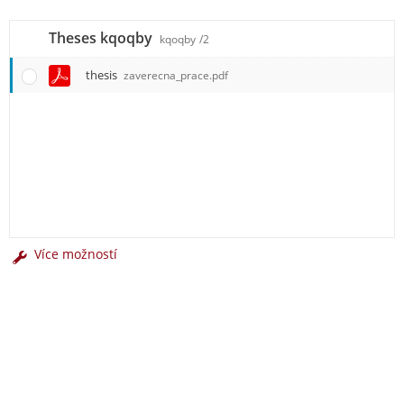
Theses kqoqby
kqoqby
/2
thesis
zaverecna_prace.pdf
Více možností