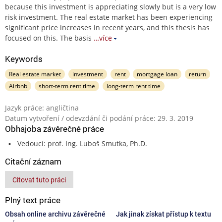
because this investment is appreciating slowly but is a very low
risk investment. The real estate market has been experiencing
significant price increases in recent years, and this thesis has
focused on this. The basis
…více
Keywords
Real estate market
investment
rent
mortgage loan
return
Airbnb
short-term rent time
long-term rent time
Jazyk práce: angličtina
Datum vytvoření / odevzdání či podání práce: 29. 3. 2019
Obhajoba závěrečné práce
Vedoucí: prof. Ing. Luboš Smutka, Ph.D.
Citační záznam
Citovat tuto práci
Plný text práce
Obsah online archivu závěrečné
Jak jinak získat přístup k textu