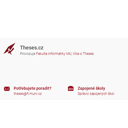
Theses.cz
Provozuje
Fakulta informatiky MU
,
Více o Theses
Potřebujete poradit?
Zapojené školy
theses@fi.muni.cz
Správci zapojených škol
Nápověda
Soukromí
Často kladené dotazy
Přístupnost