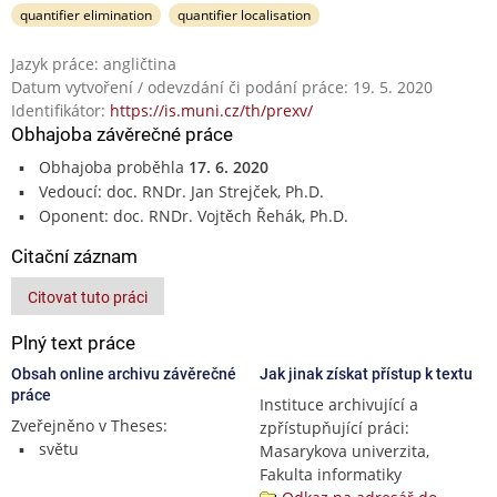
quantifier elimination
quantifier localisation
Jazyk práce: angličtina
Datum vytvoření / odevzdání či podání práce: 19. 5. 2020
Identifikátor:
https://is.muni.cz/th/prexv/
Obhajoba závěrečné práce
Obhajoba proběhla
17. 6. 2020
Vedoucí: doc. RNDr. Jan Strejček, Ph.D.
Oponent: doc. RNDr. Vojtěch Řehák, Ph.D.
Citační záznam
Citovat tuto práci
Plný text práce
Obsah online archivu závěrečné
Jak jinak získat přístup k textu
práce
Instituce archivující a
Zveřejněno v Theses:
zpřístupňující práci:
světu
Masarykova univerzita,
Fakulta informatiky