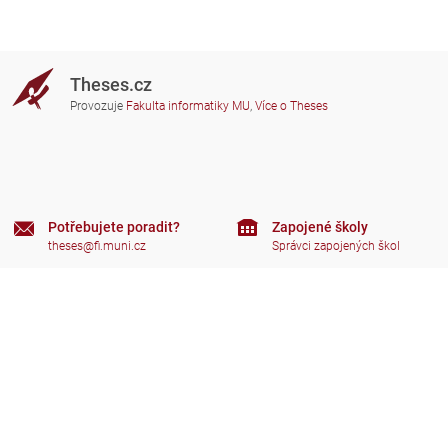
Theses.cz
Provozuje
Fakulta informatiky MU
,
Více o Theses
Potřebujete poradit?
Zapojené školy
theses@fi.muni.cz
Správci zapojených škol
Nápověda
Soukromí
Často kladené dotazy
Přístupnost
Zobrazit klasickou verzi