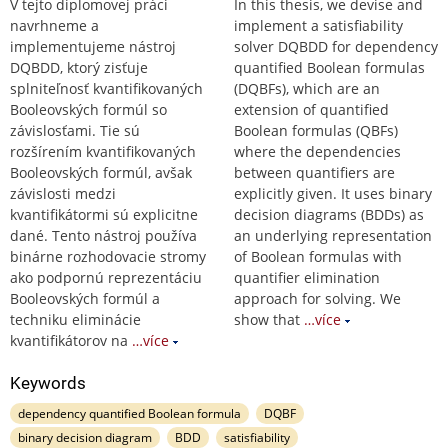
V tejto diplomovej práci
In this thesis, we devise and
navrhneme a
implement a satisfiability
implementujeme nástroj
solver DQBDD for dependency
DQBDD, ktorý zisťuje
quantified Boolean formulas
splniteľnosť kvantifikovaných
(DQBFs), which are an
Booleovských formúl so
extension of quantified
závislosťami. Tie sú
Boolean formulas (QBFs)
rozšírením kvantifikovaných
where the dependencies
Booleovských formúl, avšak
between quantifiers are
závislosti medzi
explicitly given. It uses binary
kvantifikátormi sú explicitne
decision diagrams (BDDs) as
dané. Tento nástroj používa
an underlying representation
binárne rozhodovacie stromy
of Boolean formulas with
ako podpornú reprezentáciu
quantifier elimination
Booleovských formúl a
approach for solving. We
techniku eliminácie
show that
…více
kvantifikátorov na
…více
Keywords
dependency quantified Boolean formula
DQBF
binary decision diagram
BDD
satisfiability