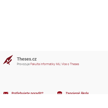
Theses.cz
Provozuje
Fakulta informatiky MU
,
Více o Theses
Potřebujete poradit?
Zapojené školy
theses@fi.muni.cz
Správci zapojených škol