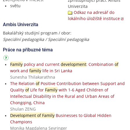
zpřístupňující práci: Ambis
světu
Univerzita
Odkaz na adresář do
lokálního úložiště instituce
Ambis Univerzita
Bakalářský studijní program / obor:
Speciální pedagogika / Speciální pedagogika
Práce na příbuzné téma
Family
policy and current
development
: Combination
of
work and
family
life in Sri Lanka
Sunesha Thilakarathna
The Relation
of
Positive Contribution between Support and
Quality
of
Life for
Family
with 1-6 Aged Children of
Intellectual Disability in the Rural and Urban Areas of
Chongqing, China
Shulan ZENG
Development of Family
Businesses to Global Hidden
Champions
Monika Magdalena Seyringer