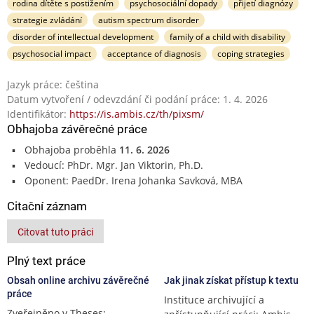
rodina dítěte s postižením
psychosociální dopady
přijetí diagnózy
strategie zvládání
autism spectrum disorder
disorder of intellectual development
family of a child with disability
psychosocial impact
acceptance of diagnosis
coping strategies
Jazyk práce: čeština
Datum vytvoření / odevzdání či podání práce: 1. 4. 2026
Identifikátor:
https://is.ambis.cz/th/pixsm/
Obhajoba závěrečné práce
Obhajoba proběhla
11. 6. 2026
Vedoucí: PhDr. Mgr. Jan Viktorin, Ph.D.
Oponent: PaedDr. Irena Johanka Savková, MBA
Citační záznam
Citovat tuto práci
Plný text práce
Obsah online archivu závěrečné
Jak jinak získat přístup k textu
práce
Instituce archivující a
Zveřejněno v Theses: