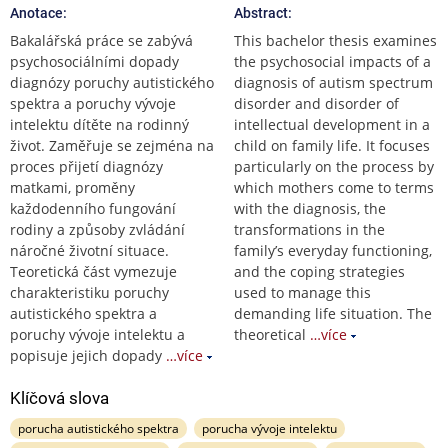
Anotace:
Abstract:
Bakalářská práce se zabývá
This bachelor thesis examines
psychosociálními dopady
the psychosocial impacts of a
diagnózy poruchy autistického
diagnosis of autism spectrum
spektra a poruchy vývoje
disorder and disorder of
intelektu dítěte na rodinný
intellectual development in a
život. Zaměřuje se zejména na
child on family life. It focuses
proces přijetí diagnózy
particularly on the process by
matkami, proměny
which mothers come to terms
každodenního fungování
with the diagnosis, the
rodiny a způsoby zvládání
transformations in the
náročné životní situace.
family’s everyday functioning,
Teoretická část vymezuje
and the coping strategies
charakteristiku poruchy
used to manage this
autistického spektra a
demanding life situation. The
poruchy vývoje intelektu a
theoretical
…více
popisuje jejich dopady
…více
Klíčová slova
porucha autistického spektra
porucha vývoje intelektu