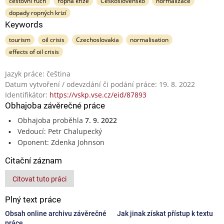
cestovní ruch
ropná krize
Československo
normalizace
dopady ropných krizí
Keywords
tourism
oil crisis
Czechoslovakia
normalisation
effects of oil crisis
Jazyk práce: čeština
Datum vytvoření / odevzdání či podání práce: 19. 8. 2022
Identifikátor:
https://vskp.vse.cz/eid/87893
Obhajoba závěrečné práce
Obhajoba proběhla
7. 9. 2022
Vedoucí: Petr Chalupecký
Oponent: Zdenka Johnson
Citační záznam
Citovat tuto práci
Plný text práce
Obsah online archivu závěrečné
Jak jinak získat přístup k textu
práce