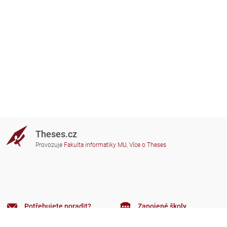
Theses.cz
Provozuje
Fakulta informatiky MU
,
Více o Theses
Potřebujete poradit?
Zapojené školy
theses@fi.muni.cz
Správci zapojených škol