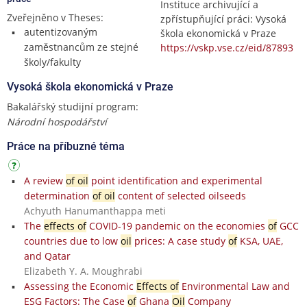
Instituce archivující a
Zveřejněno v Theses:
zpřístupňující práci: Vysoká
autentizovaným
škola ekonomická v Praze
zaměstnancům ze stejné
https://vskp.vse.cz/eid/87893
školy/fakulty
Vysoká škola ekonomická v Praze
Bakalářský studijní program:
Národní hospodářství
Práce na příbuzné téma
A review
of oil
point identification and experimental
determination
of oil
content of selected oilseeds
Achyuth Hanumanthappa meti
The
effects of
COVID-19 pandemic on the economies
of
GCC
countries due to low
oil
prices: A case study
of
KSA, UAE,
and Qatar
Elizabeth Y. A. Moughrabi
Assessing the Economic
Effects of
Environmental Law and
ESG Factors: The Case
of
Ghana
Oil
Company