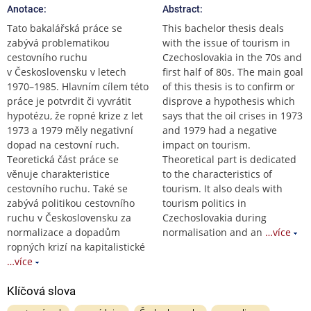
Anotace:
Abstract:
Tato bakalářská práce se
This bachelor thesis deals
zabývá problematikou
with the issue of tourism in
cestovního ruchu
Czechoslovakia in the 70s and
v Československu v letech
first half of 80s. The main goal
1970–1985. Hlavním cílem této
of this thesis is to confirm or
práce je potvrdit či vyvrátit
disprove a hypothesis which
hypotézu, že ropné krize z let
says that the oil crises in 1973
1973 a 1979 měly negativní
and 1979 had a negative
dopad na cestovní ruch.
impact on tourism.
Teoretická část práce se
Theoretical part is dedicated
věnuje charakteristice
to the characteristics of
cestovního ruchu. Také se
tourism. It also deals with
zabývá politikou cestovního
tourism politics in
ruchu v Československu za
Czechoslovakia during
normalizace a dopadům
normalisation and an
…více
ropných krizí na kapitalistické
…více
Klíčová slova