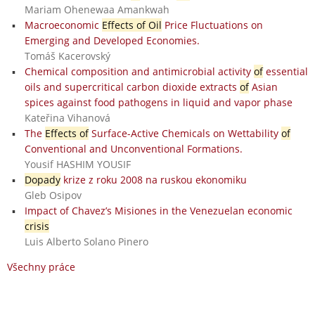
Mariam Ohenewaa Amankwah
Macroeconomic
Effects of Oil
Price Fluctuations on
Emerging and Developed Economies.
Tomáš Kacerovský
Chemical composition and antimicrobial activity
of
essential
oils and supercritical carbon dioxide extracts
of
Asian
spices against food pathogens in liquid and vapor phase
Kateřina Vihanová
The
Effects of
Surface-Active Chemicals on Wettability
of
Conventional and Unconventional Formations.
Yousif HASHIM YOUSIF
Dopady
krize z roku 2008 na ruskou ekonomiku
Gleb Osipov
Impact of Chavez’s Misiones in the Venezuelan economic
crisis
Luis Alberto Solano Pinero
Všechny práce