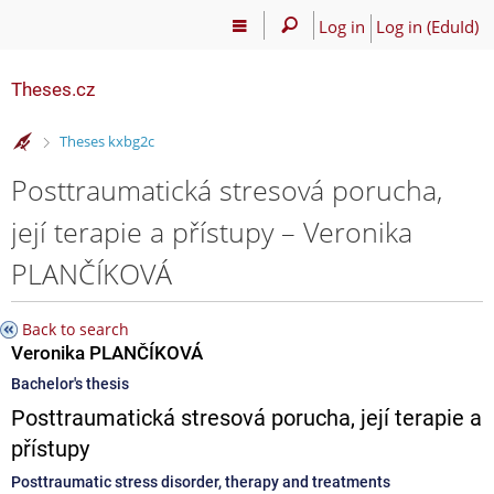
Log in
Log in (EduId)
Theses.cz
>
Theses kxbg2c
Posttraumatická stresová porucha,
její terapie a přístupy – Veronika
PLANČÍKOVÁ
Back to search
Veronika PLANČÍKOVÁ
Bachelor's thesis
Posttraumatická stresová porucha, její terapie a
přístupy
Posttraumatic stress disorder, therapy and treatments