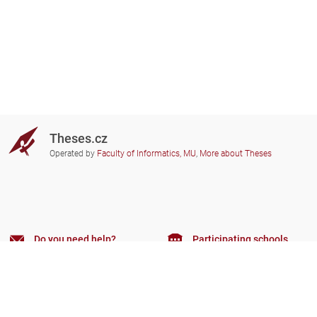
Theses.cz
Operated by
Faculty of Informatics, MU
,
More about Theses
Do you need help?
Participating schools
theses@fi.muni.cz
Administrators of educational
institutions involved
Help
Privacy
Frequently asked questions
Accessibility