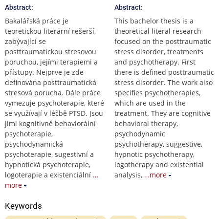
Abstract:
Abstract:
Bakalářská práce je
This bachelor thesis is a
teoretickou literární rešerší,
theoretical literal research
zabývající se
focused on the posttraumatic
posttraumatickou stresovou
stress disorder, treatments
poruchou, jejími terapiemi a
and psychotherapy. First
přístupy. Nejprve je zde
there is defined posttraumatic
definována posttraumatická
stress disorder. The work also
stresová porucha. Dále práce
specifies psychotherapies,
vymezuje psychoterapie, které
which are used in the
se využívají v léčbě PTSD. Jsou
treatment. They are cognitive
jimi kognitivně behaviorální
behavioral therapy,
psychoterapie,
psychodynamic
psychodynamická
psychotherapy, suggestive,
psychoterapie, sugestivní a
hypnotic psychotherapy,
hypnotická psychoterapie,
logotherapy and existential
logoterapie a existenciální
…
analysis,
…more
more
Keywords