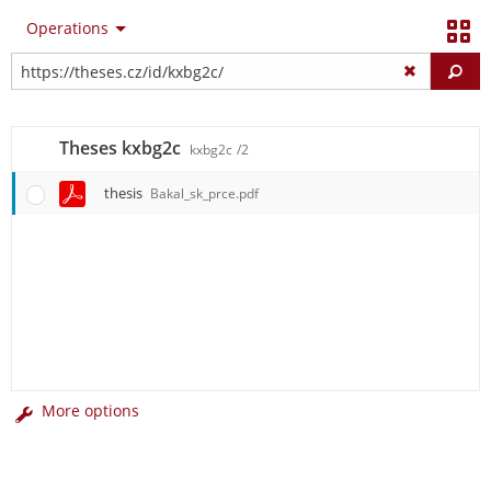
Operations
Fi
Theses kxbg2c
kxbg2c
/2
thesis
Bakal_sk_prce.pdf
More options