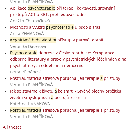
Veronika PLANČÍKOVÁ
Aplikace
psychoterapie
při terapii koktavosti, srovnání
přístupů ACT a KBT: přehledová studie
Anežka Chlupáčková
Možnosti a využití
psychoterapie
u osob s afázií
Anita ZEMANOVÁ
Kognitivně behaviorální
přístup v párové terapii
Veronika Dacerová
Psychoterapie
deprese v České republice: Komparace
odborné literatury a praxe v psychiatrických léčebnách a na
psychiatrických odděleních nemocnic
Petra Půlpánová
Posttraumatická stresová porucha, její terapie
a
přístupy
Veronika PLANČÍKOVÁ
Jak se stavíme k životu
a
ke smrti - Styčné plochy prožitku
životní smyslupnosti
a
postojů ke smrti
Kateřina HANÁKOVÁ
Posttraumatická
stresová porucha, její terapie a přístupy
Veronika PLANČÍKOVÁ
All theses