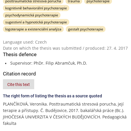
posttraumatická stresová porucha
trauma
psychoterapie
kognitivně behaviorální psychoterapie
psychodynamická psychoterapie
sugestivní a hypnotická psychoterapie
logoterapie a existenciální analýza
gestalt psychoterapie
Language used: Czech
Date on which the thesis was submitted / produced: 27. 4. 2017
Thesis defence
Supervisor: PhDr. Filip Abramčuk, Ph.D.
Citation record
Cite this text
The right form of listing the thesis as a source quoted
PLANČÍKOVÁ, Veronika. Posttraumatická stresová porucha, její
terapie a přístupy. Č. Budějovice, 2017. bakalářská práce (Bc.).
JIHOČESKÁ UNIVERZITA V ČESKÝCH BUDĚJOVICÍCH. Pedagogická
fakulta