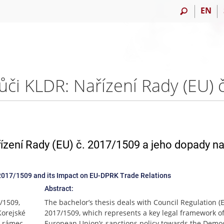
EN
ízení Rady (EU) č. 2017/1509 a jeho dopady n
 2017/1509 and its Impact on EU-DPRK Trade Relations
Abstract:
/1509,
The bachelor’s thesis deals with Council Regulation (
Korejské
2017/1509, which represents a key legal framework of
í rámec
European Union’s sanctions policy towards the Democ