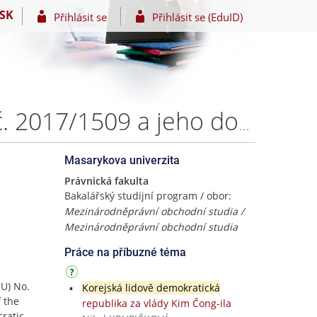
SK
Přihlásit se
Přihlásit se (EduID)
Sankce Evropské unie vůči KLDR: Nařízení Rady (EU) č. 2017/1509 a jeho dopady na obchodní vztahy EU-KLDR – Jana Lakotová
Masarykova univerzita
Právnická fakulta
Bakalářský studijní program / obor:
a
Mezinárodněprávní obchodní studia /
Mezinárodněprávní obchodní studia
Práce na příbuzné téma
EU) No.
Korejská lidově demokratická
 the
republika za vlády Kim Čong-ila
ratic