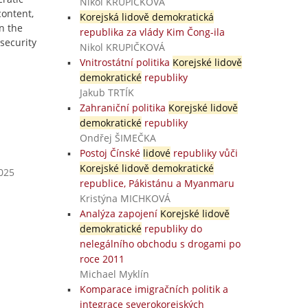
Nikol KRUPIČKOVÁ
content,
Korejská lidově demokratická
n the
republika za vlády Kim Čong-ila
 security
Nikol KRUPIČKOVÁ
Vnitrostátní politika
Korejské lidově
demokratické
republiky
Jakub TRTÍK
Zahraniční politika
Korejské lidově
demokratické
republiky
Ondřej ŠIMEČKA
Postoj Čínské
lidové
republiky vůči
Korejské lidově demokratické
2025
republice, Pákistánu a Myanmaru
Kristýna MICHKOVÁ
Analýza zapojení
Korejské lidově
demokratické
republiky do
nelegálního obchodu s drogami po
roce 2011
Michael Myklín
Komparace imigračních politik a
integrace severokorejských