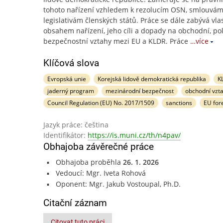
tohoto nařízení vzhledem k rezolucím OSN, smlouvám
legislativám členských států. Práce se dále zabývá vl
obsahem nařízení, jeho cíli a dopady na obchodní, pol
bezpečnostní vztahy mezi EU a KLDR. Práce
…více
Klíčová slova
Evropská unie
Korejská lidově demokratická republika
K
jaderný program
mezinárodní bezpečnost
obchodní vzt
Council Regulation (EU) No. 2017/1509
sanctions
EU fore
Jazyk práce: čeština
Identifikátor:
https://is.muni.cz/th/n4pav/
Obhajoba závěrečné práce
Obhajoba proběhla
26. 1. 2026
Vedoucí: Mgr. Iveta Rohová
Oponent: Mgr. Jakub Vostoupal, Ph.D.
Citační záznam
Citovat tuto práci