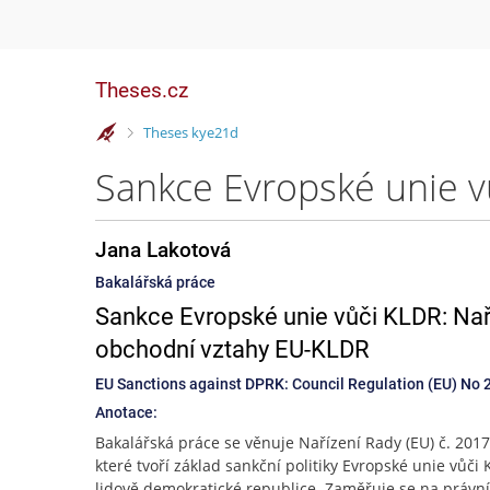
Theses.cz
>
Theses kye21d
Jana Lakotová
Bakalářská práce
Sankce Evropské unie vůči KLDR: Nař
obchodní vztahy EU-KLDR
EU Sanctions against DPRK: Council Regulation (EU) No
Anotace:
Bakalářská práce se věnuje Nařízení Rady (EU) č. 2017
které tvoří základ sankční politiky Evropské unie vůči 
lidově demokratické republice. Zaměřuje se na právn