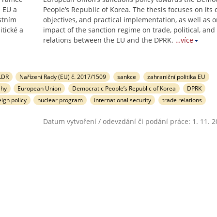
 EU a
People’s Republic of Korea. The thesis focuses on its 
astním
objectives, and practical implementation, as well as o
itické a
impact of the sanction regime on trade, political, and
relations between the EU and the DPRK.
…více
LDR
Nařízení Rady (EU) č. 2017/1509
sankce
zahraniční politika EU
ahy
European Union
Democratic People’s Republic of Korea
DPRK
ign policy
nuclear program
international security
trade relations
Datum vytvoření / odevzdání či podání práce: 1. 11. 