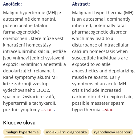
Anotácia:
Abstract:
Maligní hypertermie (MH) je
Malignant hyperthermia (MH)
autozomálně dominantní,
is an autosomal, dominantly
potencionálně fatální
inherited, potentially fatal
farmakogenetické
pharmacogenetic disorder
onemocnění, které může vest
which may lead to a
k narušení homeostázy
disturbance of intracellular
intracelulárního kalcia, jestliže
calcium homeostasis when
jsou vnímaví jedinci vystaveni
susceptible individuals are
expozici volatilních anestetik a
exposed to volatile
depolarizujích relaxancií.
anaesthetics and depolarizing
Rané symptomy akutní MH
muscle relaxants. Early
krize zahrnují vzestup
symptoms of an acute MH
vydechovaného EtCO2,
crisis include increased
spasmus žvýkacích svalů,
carbon dioxide in expired air,
hypertermii a tachykardii,
possible masseter spasm,
pozdní symptomy
…viac
hyperthermia
…viac
Kľúčové slová
maligní hypertemie
molekulární diagnostika
ryanodinový receptor