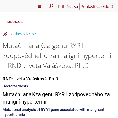
Prihlásiť sa
Prihlásiť sa (EduID)
Theses.cz
>
Theses l26py6
Mutační analýza genu RYR1
zodpovědného za maligní hypertemii
– RNDr. Iveta Valášková, Ph.D.
RNDr. Iveta Valášková, Ph.D.
Doctoral thesis
Mutační analýza genu RYR1 zodpovědného za
maligní hypertemii
Mutational analysis of RYR1 gene associated with malignant
hyperthermia