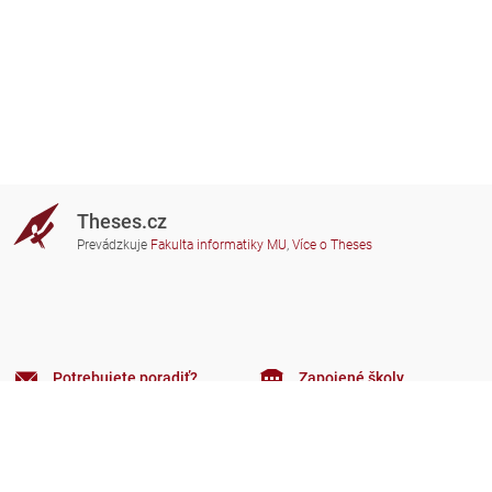
Theses.cz
Prevádzkuje
Fakulta informatiky MU
,
Více o Theses
Potrebujete poradiť?
Zapojené školy
theses@fi.muni.cz
Správcovia zapojených škôl
Nápoveda
Súkromie
Často kladené dotazy
Přístupnost