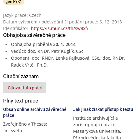
gen RYR1
Jazyk práce: Czech
Datum vytvoření / odevzdání či podání práce: 6. 12. 2013
Identifikátor:
https://is.muni.cz/th/sw8xf/
Obhajoba závěrečné práce
Obhajoba proběhla
30. 1. 2014
Vedúci: doc. RNDr. Petr Kuglík, CSc.
Oponent: doc. RNDr. Lenka Fajkusová, CSc., doc. RNDr.
Radek Vrtěl, Ph.D.
Citační záznam
Citovat tuto práci
Plný text práce
Obsah online archivu závěrečné
Jak jinak získat přístup k textu
práce
Instituce archivující a
Zveřejněno v Theses:
zpřístupňující práci:
světu
Masarykova univerzita,
Přírodovědecká fakulta