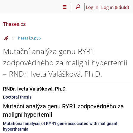
Log in
Log in (EduId)
Theses.cz
>
Theses l26py6
Mutační analýza genu RYR1
zodpovědného za maligní hypertemii
– RNDr. Iveta Valášková, Ph.D.
RNDr. Iveta Valášková, Ph.D.
Doctoral thesis
Mutační analýza genu RYR1 zodpovědného za
maligní hypertemii
Mutational analysis of RYR1 gene associated with malignant
hyperthermia