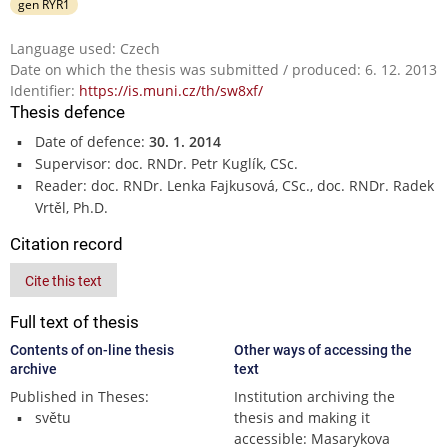
gen RYR1
Language used: Czech
Date on which the thesis was submitted / produced: 6. 12. 2013
Identifier:
https://is.muni.cz/th/sw8xf/
Thesis defence
Date of defence:
30. 1. 2014
Supervisor: doc. RNDr. Petr Kuglík, CSc.
Reader: doc. RNDr. Lenka Fajkusová, CSc., doc. RNDr. Radek
Vrtěl, Ph.D.
Citation record
Cite this text
Full text of thesis
Contents of on-line thesis
Other ways of accessing the
archive
text
Published in Theses:
Institution archiving the
světu
thesis and making it
accessible: Masarykova