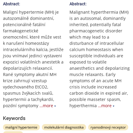
Abstract:
Abstract:
Maligní hypertermie (MH) je
Malignant hyperthermia (MH)
autozomálně dominantní,
is an autosomal, dominantly
potencionálně fatální
inherited, potentially fatal
farmakogenetické
pharmacogenetic disorder
onemocnění, které může vest
which may lead to a
k narušení homeostázy
disturbance of intracellular
intracelulárního kalcia, jestliže
calcium homeostasis when
jsou vnímaví jedinci vystaveni
susceptible individuals are
expozici volatilních anestetik a
exposed to volatile
depolarizujích relaxancií.
anaesthetics and depolarizing
Rané symptomy akutní MH
muscle relaxants. Early
krize zahrnují vzestup
symptoms of an acute MH
vydechovaného EtCO2,
crisis include increased
spasmus žvýkacích svalů,
carbon dioxide in expired air,
hypertermii a tachykardii,
possible masseter spasm,
pozdní symptomy
…more
hyperthermia
…more
Keywords
maligní hypertemie
molekulární diagnostika
ryanodinový receptor