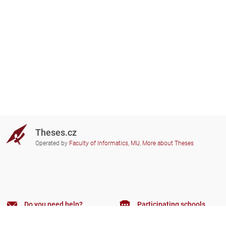
Theses.cz
Operated by
Faculty of Informatics, MU
,
More about Theses
Do you need help?
Participating schools
theses@fi.muni.cz
Administrators of educational
institutions involved