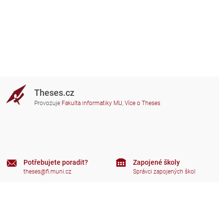
Theses.cz
Provozuje
Fakulta informatiky MU
,
Více o Theses
Potřebujete poradit?
Zapojené školy
theses@fi.muni.cz
Správci zapojených škol
Nápověda
Soukromí
Často kladené dotazy
Přístupnost