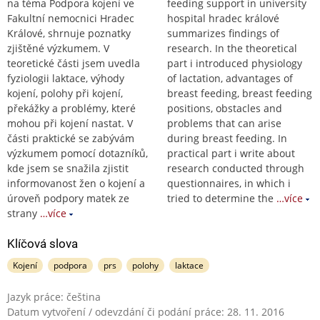
na téma Podpora kojení ve
feeding support in university
Fakultní nemocnici Hradec
hospital hradec králové
Králové, shrnuje poznatky
summarizes findings of
zjištěné výzkumem. V
research. In the theoretical
teoretické části jsem uvedla
part i introduced physiology
fyziologii laktace, výhody
of lactation, advantages of
kojení, polohy při kojení,
breast feeding, breast feeding
překážky a problémy, které
positions, obstacles and
mohou při kojení nastat. V
problems that can arise
části praktické se zabývám
during breast feeding. In
výzkumem pomocí dotazníků,
practical part i write about
kde jsem se snažila zjistit
research conducted through
informovanost žen o kojení a
questionnaires, in which i
úroveň podpory matek ze
tried to determine the
…více
strany
…více
Klíčová slova
Kojení
podpora
prs
polohy
laktace
Jazyk práce: čeština
Datum vytvoření / odevzdání či podání práce: 28. 11. 2016