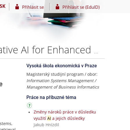
SK
Přihlásit se
Přihlásit se (EduID)
Optimizing Skill Management at Siemens with Generative AI for Enhanced Workforce Development – Dijin David Thomas
Vysoká škola ekonomická v Praze
Magisterský studijní program / obor:
Information Systems Management /
e
Management of Business Informatics
Práce na příbuzné téma
Změny nároků práce v důsledku
využití
AI
a jejich důsledky
ystems,
Jakub Hnízdil
etrieval