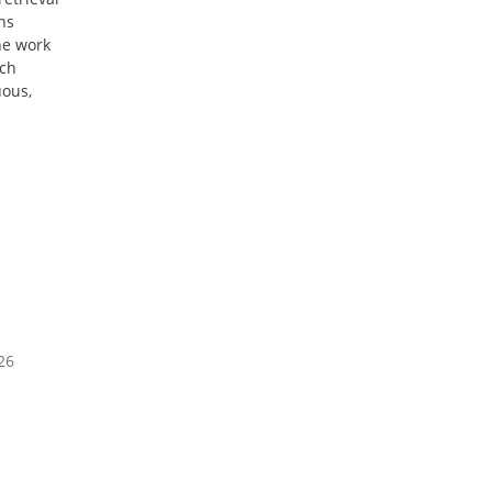
ns
he work
uch
ous,
26