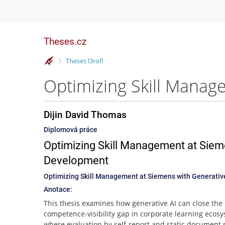
Theses.cz
>
Theses l3rofl
Dijin David Thomas
Diplomová práce
Optimizing Skill Management at Siem
Development
Optimizing Skill Management at Siemens with Generativ
Anotace:
This thesis examines how generative AI can close the
competence-visibility gap in corporate learning ecosy
where evaluation by self-report and static document r