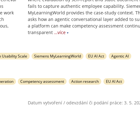
ns
fails to capture authentic employee capability. Sieme
he work
MyLearningWorld provides the case-study context. T
ch
asks how an agentic conversational layer added to s
ous,
a platform can make competency assessment continu
transparent
…více
 Usability Scale
Siemens MyLearningWorld
EU AI Act
Agentic AI
neration
Competency assessment
Action research
EU AI Act
Datum vytvoření / odevzdání či podání práce: 3. 5. 20