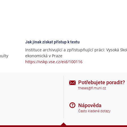
Jak jinak získat přístup k textu
Instituce archivující a zpřístupňující práci: Vysoká ško
ulty
ekonomická v Praze
https://vskp.vse.cz/eid/100116
Potřebujete poradit?
theses@fi.muni.cz
Nápověda
Často kladené dotazy