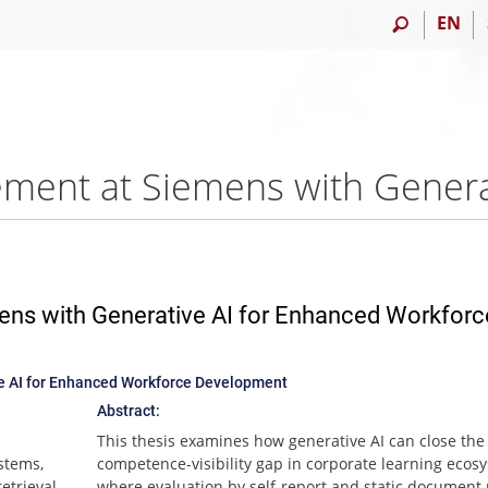
EN
ens with Generative AI for Enhanced Workforc
e AI for Enhanced Workforce Development
Abstract:
This thesis examines how generative AI can close the
stems,
competence-visibility gap in corporate learning ecos
etrieval
where evaluation by self-report and static document r