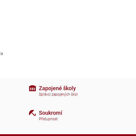
la
Zapojené školy
Správci zapojených škol
Soukromí
Přístupnost