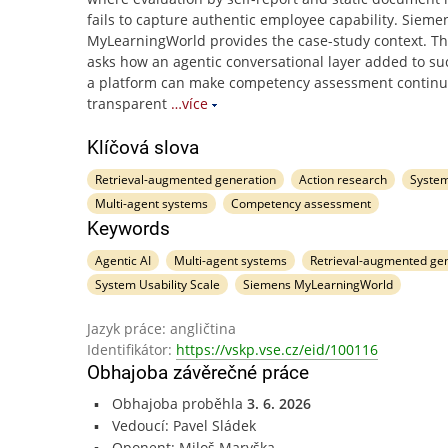
fails to capture authentic employee capability. Sieme
MyLearningWorld provides the case-study context. T
asks how an agentic conversational layer added to su
a platform can make competency assessment continu
transparent
…více
Klíčová slova
Retrieval-augmented generation
Action research
System
Multi-agent systems
Competency assessment
Keywords
Agentic AI
Multi-agent systems
Retrieval-augmented ge
System Usability Scale
Siemens MyLearningWorld
Jazyk práce: angličtina
Identifikátor:
https://vskp.vse.cz/eid/100116
Obhajoba závěrečné práce
Obhajoba proběhla
3. 6. 2026
Vedoucí: Pavel Sládek
Oponent: Miloš Maryška