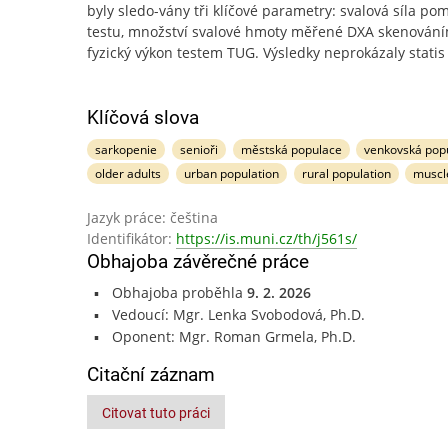
byly sledo-vány tři klíčové parametry: svalová síla po
testu, množství svalové hmoty měřené DXA skenován
fyzický výkon testem TUG. Výsledky neprokázaly statis
Klíčová slova
sarkopenie
senioři
městská populace
venkovská pop
older adults
urban population
rural population
muscl
Jazyk práce: čeština
Identifikátor:
https://is.muni.cz/th/j561s/
Obhajoba závěrečné práce
Obhajoba proběhla
9. 2. 2026
Vedoucí: Mgr. Lenka Svobodová, Ph.D.
Oponent: Mgr. Roman Grmela, Ph.D.
Citační záznam
Citovat tuto práci