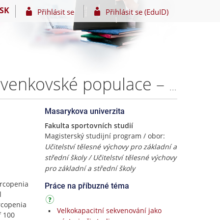
SK
Přihlásit se
Přihlásit se (EduID)
Parametry sarkopenie u seniorů: srovnání městské a venkovské populace – Bc. Lucie Hanousková
Masarykova univerzita
Fakulta sportovních studií
Magisterský studijní program / obor:
Učitelství tělesné výchovy pro základní a
střední školy / Učitelství tělesné výchovy
pro základní a střední školy
arcopenia
Práce na příbuzné téma
l
rcopenia
Velkokapacitní sekvenování jako
f 100