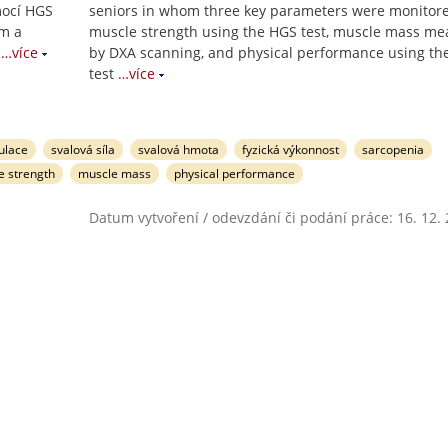
mocí HGS
seniors in whom three key parameters were monitor
ím a
muscle strength using the HGS test, muscle mass m
…více
by DXA scanning, and physical performance using th
test
…více
ulace
svalová síla
svalová hmota
fyzická výkonnost
sarcopenia
e strength
muscle mass
physical performance
Datum vytvoření / odevzdání či podání práce: 16. 12.