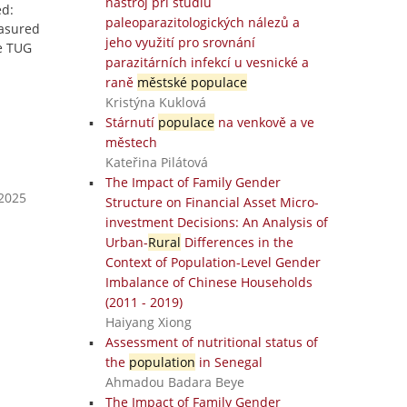
nástroj při studiu
ed:
paleoparazitologických nálezů a
easured
jeho využití pro srovnání
e TUG
parazitárních infekcí u vesnické a
raně
městské populace
Kristýna Kuklová
Stárnutí
populace
na venkově a ve
městech
Kateřina Pilátová
The Impact of Family Gender
 2025
Structure on Financial Asset Micro-
investment Decisions: An Analysis of
Urban-
Rural
Differences in the
Context of Population-Level Gender
Imbalance of Chinese Households
(2011 - 2019)
Haiyang Xiong
Assessment of nutritional status of
the
population
in Senegal
Ahmadou Badara Beye
The Impact of Family Gender