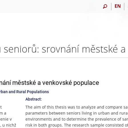
EN
vnání městské a venkovské populace
rban and Rural Populations
Abstract:
t
The aim of this thesis was to analyze and compare s
ém a
parameters between seniors living in urban and rura
penie v
environments and to determine the prevalence of sa
, u nichž
risk in both groups. The research sample consisted o