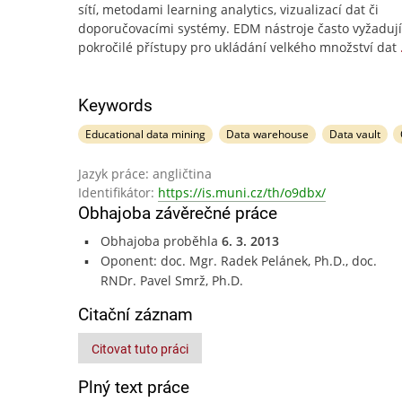
sítí, metodami learning analytics, vizualizací dat či
doporučovacími systémy. EDM nástroje často vyžadují
pokročilé přístupy pro ukládání velkého množství dat
Keywords
Educational data mining
Data warehouse
Data vault
Jazyk práce: angličtina
Identifikátor:
https://is.muni.cz/th/o9dbx/
Obhajoba závěrečné práce
Obhajoba proběhla
6. 3. 2013
Oponent: doc. Mgr. Radek Pelánek, Ph.D., doc.
RNDr. Pavel Smrž, Ph.D.
Citační záznam
Citovat tuto práci
Plný text práce