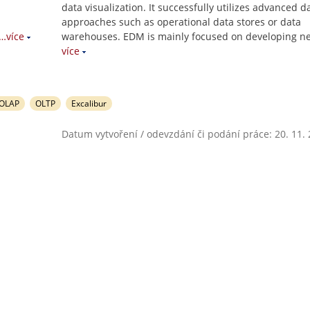
data visualization. It successfully utilizes advanced 
approaches such as operational data stores or data
…více
warehouses. EDM is mainly focused on developing n
více
OLAP
OLTP
Excalibur
Datum vytvoření / odevzdání či podání práce: 20. 11.