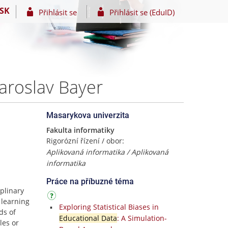
SK
Přihlásit se
Přihlásit se (EduID)
aroslav Bayer
Masarykova univerzita
Fakulta informatiky
Rigorózní řízení / obor:
Aplikovaná informatika / Aplikovaná
informatika
Práce na příbuzné téma
plinary
 learning
Exploring Statistical Biases in
ds of
Educational Data
: A Simulation-
les or