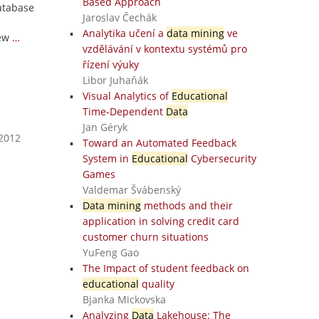
Based Approach
database
Jaroslav Čechák
Analytika učení a
data mining
ve
ew
…
vzdělávání v kontextu systémů pro
řízení výuky
Libor Juhaňák
Visual Analytics of
Educational
Time-Dependent
Data
Jan Géryk
 2012
Toward an Automated Feedback
System in
Educational
Cybersecurity
Games
Valdemar Švábenský
Data mining
methods and their
application in solving credit card
customer churn situations
YuFeng Gao
The Impact of student feedback on
educational
quality
Bjanka Mickovska
Analyzing
Data
Lakehouse: The