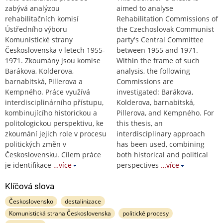
zabývá analýzou
aimed to analyse
rehabilitačních komisí
Rehabilitation Commissions of
Ústředního výboru
the Czechoslovak Communist
Komunistické strany
party's Central Committee
Československa v letech 1955-
between 1955 and 1971.
1971. Zkoumány jsou komise
Within the frame of such
Barákova, Kolderova,
analysis, the following
barnabitská, Pillerova a
Commissions are
Kempného. Práce využívá
investigated: Barákova,
interdisciplinárního přístupu,
Kolderova, barnabitská,
kombinujícího historickou a
Pillerova, and Kempného. For
politologickou perspektivu, ke
this thesis, an
zkoumání jejich role v procesu
interdisciplinary approach
politických změn v
has been used, combining
Československu. Cílem práce
both historical and political
je identifikace
…více
perspectives
…více
Klíčová slova
Československo
destalinizace
Komunistická strana Československa
politické procesy