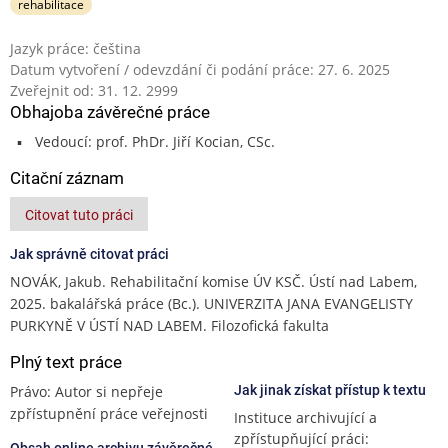
rehabilitace
Jazyk práce: čeština
Datum vytvoření / odevzdání či podání práce: 27. 6. 2025
Zveřejnit od: 31. 12. 2999
Obhajoba závěrečné práce
Vedoucí: prof. PhDr. Jiří Kocian, CSc.
Citační záznam
Citovat tuto práci
Jak správně citovat práci
NOVÁK, Jakub. Rehabilitační komise ÚV KSČ. Ústí nad Labem,
2025. bakalářská práce (Bc.). UNIVERZITA JANA EVANGELISTY
PURKYNĚ V ÚSTÍ NAD LABEM. Filozofická fakulta
Plný text práce
Právo: Autor si nepřeje
Jak jinak získat přístup k textu
zpřístupnění práce veřejnosti
Instituce archivující a
zpřístupňující práci:
Obsah online archivu závěrečné