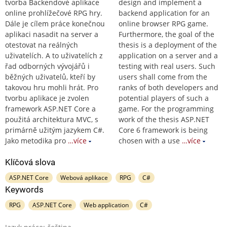
tvorba Backendové aplikace
design and implement a
online prohlížečové RPG hry.
backend application for an
Dále je cílem práce konečnou
online browser RPG game.
aplikaci nasadit na server a
Furthermore, the goal of the
otestovat na reálných
thesis is a deployment of the
uživatelích. A to uživatelích z
application on a server and a
řad odborných vývojářů i
testing with real users. Such
běžných uživatelů, kteří by
users shall come from the
takovou hru mohli hrát. Pro
ranks of both developers and
tvorbu aplikace je zvolen
potential players of such a
framework ASP.NET Core a
game. For the programming
použitá architektura MVC, s
work of the thesis ASP.NET
primárně užitým jazykem C#.
Core 6 framework is being
Jako metodika pro
…více
chosen with a use
…více
Klíčová slova
ASP.NET Core
Webová aplikace
RPG
C#
Keywords
RPG
ASP.NET Core
Web application
C#