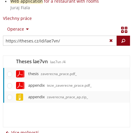
Web application
for a restaurant with rooms
Juraj Fiala
Všechny práce
Operace
Vy
Theses lae7vn
lae7vn
/4
thesis
zaverecna_prace.pdf_
appendix
teze_zaverecne_prace.pdf_
appendix
zaverecna_prace_ap.zip_
Více možností