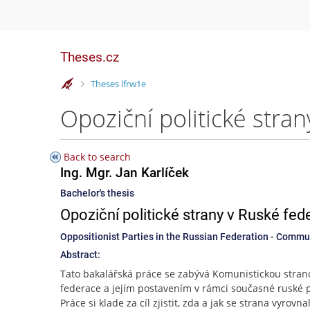
Theses.cz
>
Theses lfrw1e
Back to search
Ing. Mgr. Jan Karlíček
Bachelor's thesis
Opoziční politické strany v Ruské fe
Oppositionist Parties in the Russian Federation - Commu
Abstract:
Tato bakalářská práce se zabývá Komunistickou stra
federace a jejím postavením v rámci současné ruské po
Práce si klade za cíl zjistit, zda a jak se strana vyrovna