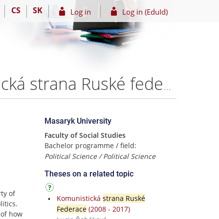
CS
SK
Log in
Log in (EduId)
Opoziční politické strany v Ruské federaci - Komunistická strana Ruské federace – Ing. Mgr. Jan Karlíček
Masaryk University
Faculty of Social Studies
Bachelor programme / field:
Political Science / Political Science
Theses on a related topic
ty of
Komunistická
strana Ruské
itics.
Federace
(2008 - 2017)
 of how