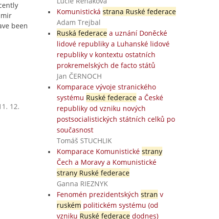
Lucie Řeháková
cently
Komunistická
strana Ruské federace
imir
Adam Trejbal
have been
Ruská federace
a uznání Doněcké
lidové republiky a Luhanské lidové
republiky v kontextu ostatních
prokremelských de facto států
Jan ČERNOCH
Komparace vývoje stranického
systému
Ruské federace
a České
1. 12.
republiky od vzniku nových
postsocialistických státních celků po
současnost
Tomáš STUCHLIK
Komparace Komunistické
strany
Čech a Moravy a Komunistické
strany Ruské federace
Ganna RIEZNYK
Fenomén prezidentských
stran
v
ruském
politickém systému (od
vzniku
Ruské federace
dodnes)