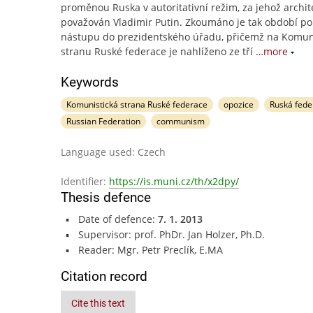
proměnou Ruska v autoritativní režim, za jehož archit
považován Vladimir Putin. Zkoumáno je tak období po
nástupu do prezidentského úřadu, přičemž na Komun
stranu Ruské federace je nahlíženo ze tří
…more
Keywords
Komunistická strana Ruské federace
opozice
Ruská fed
Russian Federation
communism
Language used: Czech
Identifier:
https://is.muni.cz/th/x2dpy/
Thesis defence
Date of defence:
7. 1. 2013
Supervisor: prof. PhDr. Jan Holzer, Ph.D.
Reader: Mgr. Petr Preclík, E.MA
Citation record
Cite this text