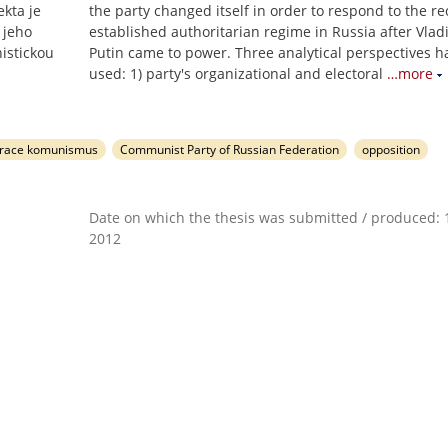
ekta je
the party changed itself in order to respond to the re
 jeho
established authoritarian regime in Russia after Vlad
istickou
Putin came to power. Three analytical perspectives 
used: 1) party's organizational and electoral
…more
erace komunismus
Communist Party of Russian Federation
opposition
Date on which the thesis was submitted / produced: 1
2012