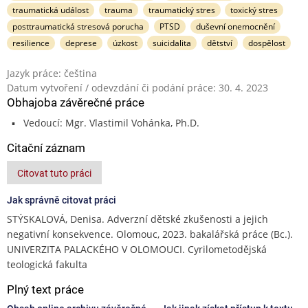
traumatická událost
trauma
traumatický stres
toxický stres
posttraumatická stresová porucha
PTSD
duševní onemocnění
resilience
deprese
úzkost
suicidalita
dětství
dospělost
Jazyk práce: čeština
Datum vytvoření / odevzdání či podání práce: 30. 4. 2023
Obhajoba závěrečné práce
Vedoucí: Mgr. Vlastimil Vohánka, Ph.D.
Citační záznam
Citovat tuto práci
Jak správně citovat práci
STÝSKALOVÁ, Denisa. Adverzní dětské zkušenosti a jejich
negativní konsekvence. Olomouc, 2023. bakalářská práce (Bc.).
UNIVERZITA PALACKÉHO V OLOMOUCI. Cyrilometodějská
teologická fakulta
Plný text práce