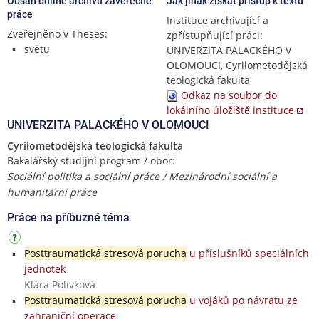
Obsah online archivu závěrečné
Jak jinak získat přístup k textu
práce
Instituce archivující a
Zveřejněno v Theses:
zpřístupňující práci:
světu
UNIVERZITA PALACKÉHO V
OLOMOUCI, Cyrilometodějská
teologická fakulta
Odkaz na soubor do
lokálního úložiště instituce
UNIVERZITA PALACKÉHO V OLOMOUCI
Cyrilometodějská teologická fakulta
Bakalářský studijní program / obor:
Sociální politika a sociální práce / Mezinárodní sociální a
humanitární práce
Práce na příbuzné téma
Posttraumatická stresová porucha
u příslušníků speciálních
jednotek
Klára Polívková
Posttraumatická stresová porucha
u vojáků po návratu ze
zahraniční operace