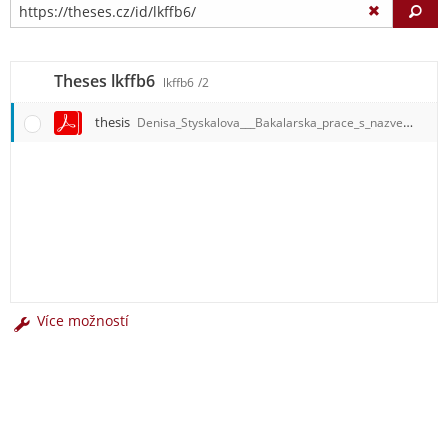
Vy
Theses lkffb6
lkffb6
/2
thesis
Denisa_Styskalova___Bakalarska_prace_s_nazvem__Adverzni_d.pdf
Více možností