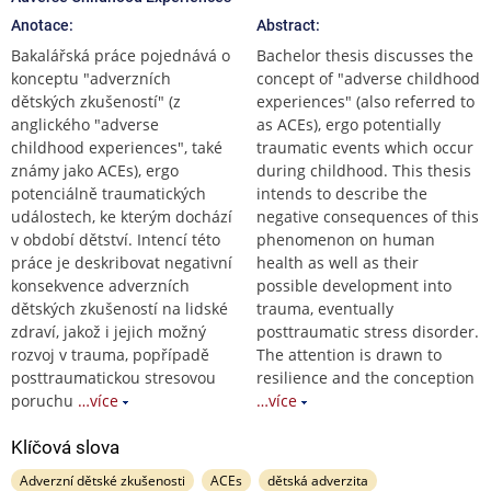
Anotace:
Abstract:
Bakalářská práce pojednává o
Bachelor thesis discusses the
konceptu "adverzních
concept of "adverse childhood
dětských zkušeností" (z
experiences" (also referred to
anglického "adverse
as ACEs), ergo potentially
childhood experiences", také
traumatic events which occur
známy jako ACEs), ergo
during childhood. This thesis
potenciálně traumatických
intends to describe the
událostech, ke kterým dochází
negative consequences of this
v období dětství. Intencí této
phenomenon on human
práce je deskribovat negativní
health as well as their
konsekvence adverzních
possible development into
dětských zkušeností na lidské
trauma, eventually
zdraví, jakož i jejich možný
posttraumatic stress disorder.
rozvoj v trauma, popřípadě
The attention is drawn to
posttraumatickou stresovou
resilience and the conception
poruchu
…více
…více
Klíčová slova
Adverzní dětské zkušenosti
ACEs
dětská adverzita