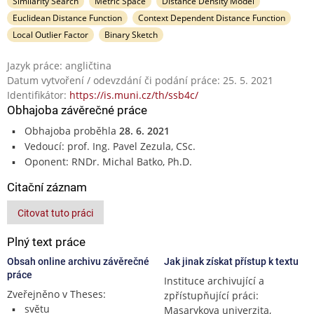
Similarity Search
Metric Space
Distance Density Model
Euclidean Distance Function
Context Dependent Distance Function
Local Outlier Factor
Binary Sketch
Jazyk práce: angličtina
Datum vytvoření / odevzdání či podání práce: 25. 5. 2021
Identifikátor:
https://is.muni.cz/th/ssb4c/
Obhajoba závěrečné práce
Obhajoba proběhla
28. 6. 2021
Vedoucí: prof. Ing. Pavel Zezula, CSc.
Oponent: RNDr. Michal Batko, Ph.D.
Citační záznam
Citovat tuto práci
Plný text práce
Obsah online archivu závěrečné
Jak jinak získat přístup k textu
práce
Instituce archivující a
Zveřejněno v Theses:
zpřístupňující práci:
světu
Masarykova univerzita,