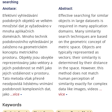
searching
Anotace:
Abstract:
Efektivní vyhledávání
Effective searching for similar
podobných objektů ve velkém
objects in large datasets is
množství dat je vyžadováno v
required in many application
mnoha aplikačních
domains. Many similarity
doménách. Mnoho technik
search techniques are based
podobnostního vyhledávání je
on the geometric concept of
založeno na geometrickém
metric space. Objects are
konceptu metrického
typically represented as
prostoru. Objekty jsou obvykle
vectors; their similarity is
reprezentovány jako vektory a
determined by their distance
jejich podobnost se měří jako
in the space. However, this
jejich vzdálenost v prostoru.
method does not match
Tato metoda však přesně
human perception of
neodpovídá lidskému vnímání
similarity exactly for complex
podobnosti komplexních dat,
data like images, videos
…
jako
…více
více
Keywords