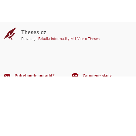
Theses.cz
Provozuje
Fakulta informatiky MU
,
Více o Theses
Potřebujete poradit?
Zapojené školy
theses@fi.muni.cz
Správci zapojených škol
Nápověda
Soukromí
Často kladené dotazy
Přístupnost
Zobrazit klasickou verzi