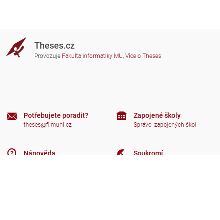
Theses.cz
Provozuje
Fakulta informatiky MU
,
Více o Theses
Potřebujete poradit?
Zapojené školy
theses@fi.muni.cz
Správci zapojených škol
Nápověda
Soukromí
Často kladené dotazy
Přístupnost
Zobrazit klasickou verzi