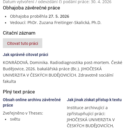
Datum vytvoření / odevzdání či podání práce: 30. 4. 2026
Obhajoba závěrečné práce
Obhajoba proběhla
27. 5. 2026
Vedoucí: PhDr. Zuzana Freitinger-Skalická, Ph.D.
Citační záznam
Citovat tuto práci
Jak správně citovat práci
KONRÁDOVÁ, Dominika. Radiodiagnostika post-mortem. České
Budějovice, 2026. bakalářská práce (Bc.). JIHOČESKÁ
UNIVERZITA V ČESKÝCH BUDĚJOVICÍCH. Zdravotně sociální
fakulta
Plný text práce
Obsah online archivu závěrečné
Jak jinak získat přístup k textu
práce
Instituce archivující a
Zveřejněno v Theses:
zpřístupňující práci:
světu
JIHOČESKÁ UNIVERZITA V
ČESKÝCH BUDĚJOVICÍCH,