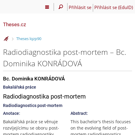
Přihlásit se
Přihlásit se (EduID)
Theses.cz
>
Theses lqzp90
Radiodiagnostika post-mortem – Bc.
Dominika KONRÁDOVÁ
Bc. Dominika KONRÁDOVÁ
Bakalářská práce
Radiodiagnostika post-mortem
Radiodiagnostics post-mortem
Anotace:
Abstract:
Bakalářská práce se věnuje
This bachelor's thesis focuses
rozvíjejícímu se oboru post-
on the evolving field of post-
mortem radiodiagnostiky,
mortem radiodiagnostics,