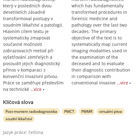
který v posledních dvou
which has fundamentally
desetiletích zásadně
transformed procedures in
transformoval postupy v
forensic medicine and
soudním lékařství a patologii.
pathology over the last two
Hlavním cílem textu je
decades. The primary
systematicky zmapovat
objective of the text is to
současné možnosti
systematically map current
zobrazovacích metod při
imaging modalities used in
vyšetřování zemřelých a
the examination of the
posoudit jejich diagnostický
deceased and to evaluate
přínos v komparaci s
their diagnostic contribution
konvenční invazivní pitvou.
in comparison with
Práce se zaměřuje především
conventional invasive
…více
na technické
…více
Klíčová slova
Post-mortem radiodiagnostika
PMCT
PMMR
virtuální pitva
soudní lékařství
Jazyk práce: čeština