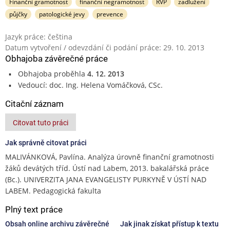
Finanční gramotnost
finanční negramotnost
RVP
zadlužení
půjčky
patologické jevy
prevence
Jazyk práce: čeština
Datum vytvoření / odevzdání či podání práce: 29. 10. 2013
Obhajoba závěrečné práce
Obhajoba proběhla
4. 12. 2013
Vedoucí: doc. Ing. Helena Vomáčková, CSc.
Citační záznam
Citovat tuto práci
Jak správně citovat práci
MALIVÁNKOVÁ, Pavlína. Analýza úrovně finanční gramotnosti
žáků devátých tříd. Ústí nad Labem, 2013. bakalářská práce
(Bc.). UNIVERZITA JANA EVANGELISTY PURKYNĚ V ÚSTÍ NAD
LABEM. Pedagogická fakulta
Plný text práce
Obsah online archivu závěrečné
Jak jinak získat přístup k textu