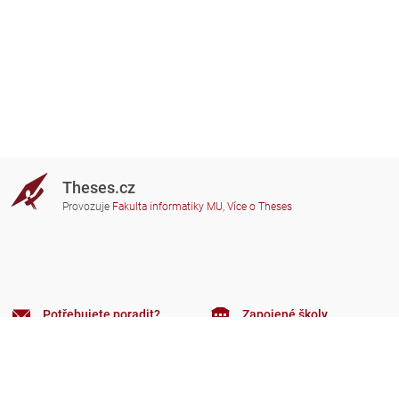
Theses.cz
Provozuje
Fakulta informatiky MU
,
Více o Theses
Potřebujete poradit?
Zapojené školy
theses@fi.muni.cz
Správci zapojených škol
Nápověda
Soukromí