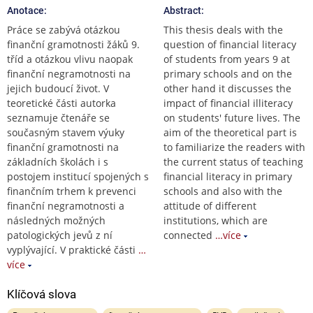
Anotace:
Abstract:
Práce se zabývá otázkou
This thesis deals with the
finanční gramotnosti žáků 9.
question of financial literacy
tříd a otázkou vlivu naopak
of students from years 9 at
finanční negramotnosti na
primary schools and on the
jejich budoucí život. V
other hand it discusses the
teoretické části autorka
impact of financial illiteracy
seznamuje čtenáře se
on students' future lives. The
současným stavem výuky
aim of the theoretical part is
finanční gramotnosti na
to familiarize the readers with
základních školách i s
the current status of teaching
postojem institucí spojených s
financial literacy in primary
finančním trhem k prevenci
schools and also with the
finanční negramotnosti a
attitude of different
následných možných
institutions, which are
patologických jevů z ní
connected
…více
vyplývající. V praktické části
…
více
Klíčová slova