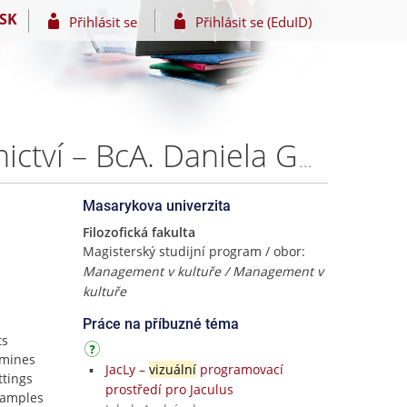
SK
Přihlásit se
Přihlásit se (EduID)
Integrace uměleckých programů do českého zdravotnictví – BcA. Daniela Galčanová
Masarykova univerzita
Filozofická fakulta
Magisterský studijní program / obor:
Management v kultuře / Management v
kultuře
Práce na příbuzné téma
ts
amines
JacLy –
vizuální
programovací
ttings
prostředí pro Jaculus
xamples