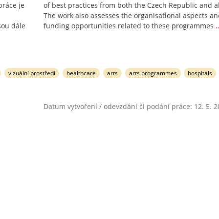
práce je
of best practices from both the Czech Republic and 
The work also assesses the organisational aspects a
sou dále
funding opportunities related to these programmes
vizuální prostředí
healthcare
arts
arts programmes
hospitals
Datum vytvoření / odevzdání či podání práce: 12. 5. 