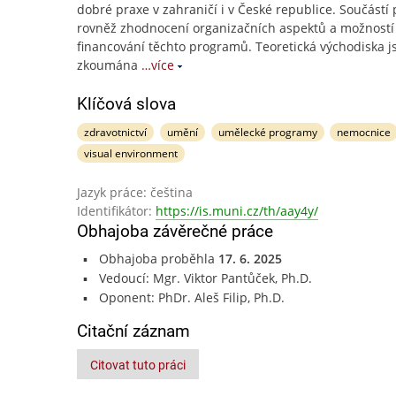
dobré praxe v zahraničí i v České republice. Součástí 
rovněž zhodnocení organizačních aspektů a možností
financování těchto programů. Teoretická východiska j
zkoumána
…více
Klíčová slova
zdravotnictví
umění
umělecké programy
nemocnice
visual environment
Jazyk práce: čeština
Identifikátor:
https://is.muni.cz/th/aay4y/
Obhajoba závěrečné práce
Obhajoba proběhla
17. 6. 2025
Vedoucí: Mgr. Viktor Pantůček, Ph.D.
Oponent: PhDr. Aleš Filip, Ph.D.
Citační záznam
Citovat tuto práci