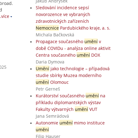
Jakub Andrýsek
abroad.
Sledování incidence sepsí
nd
novorozence ve vybraných
…více
zdravotnických zařízeních
Nemocnice
Pardubického kraje, a. s.
Michala Bačkovská
Propagace současného
umění
v
době COVIDu - analýza online aktivit
Centra současného
umění
DOX
Daria Dymova
2025
Umění
jako technologie – případová
studie sbírky Muzea moderního
umění
Olomouc
Petr Gerneš
Kurátorství současného
umění
na
příkladu diplomantských výstav
Fakulty výtvarných
umění
VUT
Jana Semrádová
Autonomie
umění
mimo instituce
umění
Filip Hauser