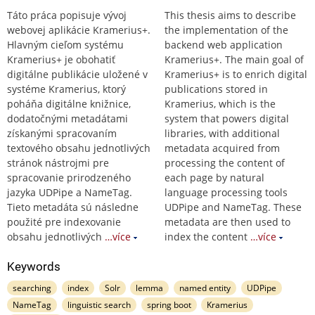
Táto práca popisuje vývoj
This thesis aims to describe
webovej aplikácie Kramerius+.
the implementation of the
Hlavným cieľom systému
backend web application
Kramerius+ je obohatiť
Kramerius+. The main goal of
digitálne publikácie uložené v
Kramerius+ is to enrich digital
systéme Kramerius, ktorý
publications stored in
poháňa digitálne knižnice,
Kramerius, which is the
dodatočnými metadátami
system that powers digital
získanými spracovaním
libraries, with additional
textového obsahu jednotlivých
metadata acquired from
stránok nástrojmi pre
processing the content of
spracovanie prirodzeného
each page by natural
jazyka UDPipe a NameTag.
language processing tools
Tieto metadáta sú následne
UDPipe and NameTag. These
použité pre indexovanie
metadata are then used to
obsahu jednotlivých
…více
index the content
…více
Keywords
searching
index
Solr
lemma
named entity
UDPipe
NameTag
linguistic search
spring boot
Kramerius