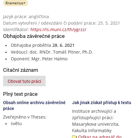
Kramerius+
Jazyk práce: angličtina
Datum vytvoření / odevzdání či podání práce: 25. 5. 2021
Identifikátor:
https://is.muni.cz/th/ygrzz/
Obhajoba závěrečné práce
Obhajoba proběhla
28. 6. 2021
Vedoucí: doc. RNDr. Tomáš Pitner, Ph.D.
Oponent: Mgr. Peter Halmo
Citační záznam
Citovat tuto práci
Plný text práce
Obsah online archivu závěrečné
Jak jinak získat přístup k textu
práce
Instituce archivující a
Zveřejněno v Theses:
zpřístupňující práci:
světu
Masarykova univerzita,
Fakulta informatiky
Odkaz na adresář do