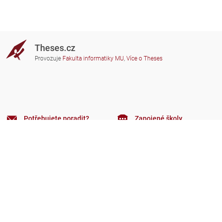
Theses.cz
Provozuje
Fakulta informatiky MU
,
Více o Theses
Potřebujete poradit?
Zapojené školy
theses@fi.muni.cz
Správci zapojených škol
Nápověda
Soukromí
Často kladené dotazy
Přístupnost
Zobrazit klasickou verzi