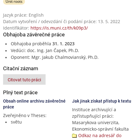
Unit roots
Jazyk práce: English
Datum vytvoření / odevzdání či podání práce: 13. 5. 2022
Identifikátor:
https://is.muni.cz/th/k09p3/
Obhajoba závěrečné práce
Obhajoba proběhla
31. 1. 2023
Vedúci: doc. Ing. Jan Čapek, Ph.D.
Oponent: Mgr. Jakub Chalmovianský, Ph.D.
Citační záznam
Citovat tuto práci
Plný text práce
Obsah online archivu závěrečné
Jak jinak získat přístup k textu
práce
Instituce archivující a
Zveřejněno v Theses:
zpřístupňující práci:
světu
Masarykova univerzita,
Ekonomicko-správní fakulta
Odkaz na adresář do