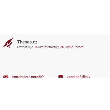
Theses.cz
Prevádzkuje
Fakulta informatiky MU
,
Více o Theses
Potrebujete poradiť?
Zapojené školy
theses@fi.muni.cz
Správcovia zapojených škôl
Nápoveda
Súkromie
Často kladené dotazy
Přístupnost