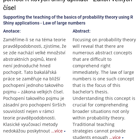
čísel
Supporting the teaching of the basics of probability theory using R
Shiny applications - Law of large numbers
Anotace:
Abstract:
Zaměříme-li se na téma teorie
Focusing on probability theory
pravděpodobnosti, zjistíme, že
will reveal that there are
se zde nachází velké množství
numerous abstract concepts
abstraktních pojmů, které
that are difficult to
není jednoduché hned
comprehend right
pochopit. Tato bakalářská
immediately. The law of large
práce se zaměřuje na bližší
numbers is one such concept
pochopení jednoho takového
that is the focus of this
pojmu – zákona velkých čísel.
bachelor’s thesis.
Pochopení takového pojmu je
Understanding this concept is
zásadní pro pochopení širších
crucial for comprehending
souvislostí nejen v rámci
broader situations not only
teorie pravděpodobnosti.
within probability theory.
Klasické vyučovací metody
Traditional teaching
nedokážou poskytnout
…více
strategies cannot provide
students enough
…více