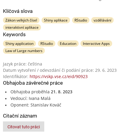
Klíčová slova
Zákon velkých čísel
Shiny aplikace
RStudio
vzdělávání
interaktivní aplikace
Keywords
Shiny application
RStudio
Education
Interactive Apps
Law of Large numbers
Jazyk práce: čeština
Datum vytvoření / odevzdání či podání práce: 29. 6. 2023
Identifikátor:
https://vskp.vse.cz/eid/90923
Obhajoba závěrečné práce
Obhajoba proběhla
21. 8. 2023
Vedoucí: Ivana Malá
Oponent: Stanislav Kováč
Citační záznam
Citovat tuto práci