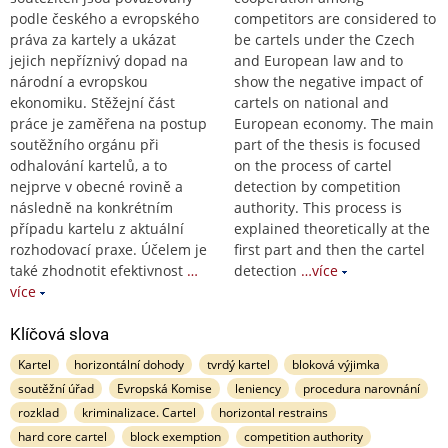
podle českého a evropského
competitors are considered to
práva za kartely a ukázat
be cartels under the Czech
jejich nepříznivý dopad na
and European law and to
národní a evropskou
show the negative impact of
ekonomiku. Stěžejní část
cartels on national and
práce je zaměřena na postup
European economy. The main
soutěžního orgánu při
part of the thesis is focused
odhalování kartelů, a to
on the process of cartel
nejprve v obecné rovině a
detection by competition
následně na konkrétním
authority. This process is
případu kartelu z aktuální
explained theoretically at the
rozhodovací praxe. Účelem je
first part and then the cartel
také zhodnotit efektivnost
…
detection
…více
více
Klíčová slova
Kartel
horizontální dohody
tvrdý kartel
bloková výjimka
soutěžní úřad
Evropská Komise
leniency
procedura narovnání
rozklad
kriminalizace. Cartel
horizontal restrains
hard core cartel
block exemption
competition authority