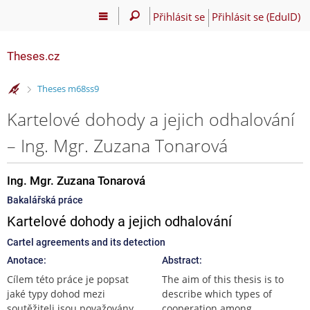
Přihlásit se
Přihlásit se (EduID)
Theses.cz
>
Theses m68ss9
Kartelové dohody a jejich odhalování
– Ing. Mgr. Zuzana Tonarová
Ing. Mgr. Zuzana Tonarová
Bakalářská práce
Kartelové dohody a jejich odhalování
Cartel agreements and its detection
Anotace:
Abstract:
Cílem této práce je popsat
The aim of this thesis is to
jaké typy dohod mezi
describe which types of
soutěžiteli jsou považovány
cooperation among