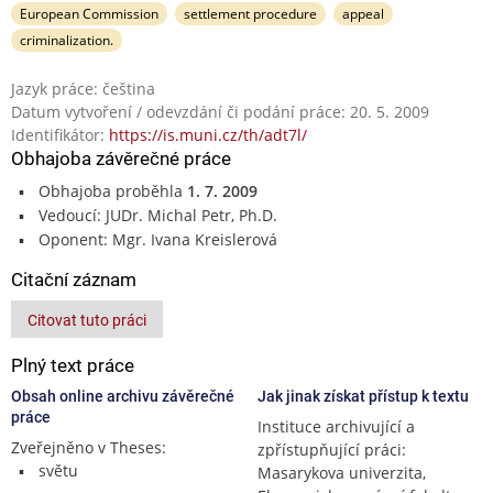
European Commission
settlement procedure
appeal
criminalization.
Jazyk práce: čeština
Datum vytvoření / odevzdání či podání práce: 20. 5. 2009
Identifikátor:
https://is.muni.cz/th/adt7l/
Obhajoba závěrečné práce
Obhajoba proběhla
1. 7. 2009
Vedoucí: JUDr. Michal Petr, Ph.D.
Oponent: Mgr. Ivana Kreislerová
Citační záznam
Citovat tuto práci
Plný text práce
Obsah online archivu závěrečné
Jak jinak získat přístup k textu
práce
Instituce archivující a
Zveřejněno v Theses:
zpřístupňující práci:
světu
Masarykova univerzita,