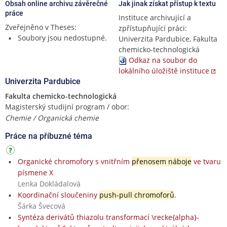
Obsah online archivu závěrečné
Jak jinak získat přístup k textu
práce
Instituce archivující a
Zveřejněno v Theses:
zpřístupňující práci:
Soubory jsou nedostupné.
Univerzita Pardubice, Fakulta
chemicko-technologická
Odkaz na soubor do
lokálního úložiště instituce
Univerzita Pardubice
Fakulta chemicko-technologická
Magisterský studijní program / obor:
Chemie / Organická chemie
Práce na příbuzné téma
Organické chromofory s vnitřním
přenosem náboje
ve tvaru
písmene X
Lenka Dokládalová
Koordinační sloučeniny
push-pull chromoforů
.
Šárka Švecová
Syntéza derivátů thiazolu transformací \recke{alpha}-