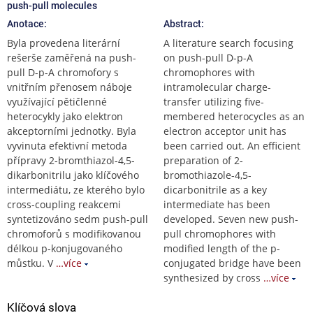
push-pull molecules
Anotace:
Abstract:
Byla provedena literární
A literature search focusing
rešerše zaměřená na push-
on push-pull D-p-A
pull D-p-A chromofory s
chromophores with
vnitřním přenosem náboje
intramolecular charge-
využívající pětičlenné
transfer utilizing five-
heterocykly jako elektron
membered heterocycles as an
akceptorními jednotky. Byla
electron acceptor unit has
vyvinuta efektivní metoda
been carried out. An efficient
přípravy 2-bromthiazol-4,5-
preparation of 2-
dikarbonitrilu jako klíčového
bromothiazole-4,5-
intermediátu, ze kterého bylo
dicarbonitrile as a key
cross-coupling reakcemi
intermediate has been
syntetizováno sedm push-pull
developed. Seven new push-
chromoforů s modifikovanou
pull chromophores with
délkou p-konjugovaného
modified length of the p-
můstku. V
…více
conjugated bridge have been
synthesized by cross
…více
Klíčová slova