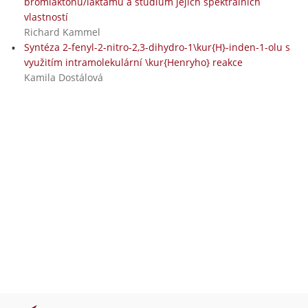
bromlaktonů/laktamů a studium jejich spektrálních
vlastností
Richard Kammel
Syntéza 2-fenyl-2-nitro-2,3-dihydro-1\kur{H}-inden-1-olu s
využitím intramolekulární \kur{Henryho} reakce
Kamila Dostálová