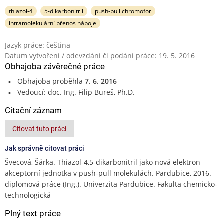
thiazol-4
5-dikarbonitril
push-pull chromofor
intramolekulární přenos náboje
Jazyk práce: čeština
Datum vytvoření / odevzdání či podání práce: 19. 5. 2016
Obhajoba závěrečné práce
Obhajoba proběhla
7. 6. 2016
Vedoucí: doc. Ing. Filip Bureš, Ph.D.
Citační záznam
Citovat tuto práci
Jak správně citovat práci
Švecová, Šárka. Thiazol-4,5-dikarbonitril jako nová elektron
akceptorní jednotka v push-pull molekulách. Pardubice, 2016.
diplomová práce (Ing.). Univerzita Pardubice. Fakulta chemicko-
technologická
Plný text práce