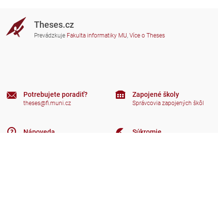
Theses.cz
Prevádzkuje
Fakulta informatiky MU
,
Více o Theses
Potrebujete poradiť?
Zapojené školy
theses@fi.muni.cz
Správcovia zapojených škôl
Nápoveda
Súkromie
Často kladené dotazy
Přístupnost
Zobrazit klasickou verzi
Hore