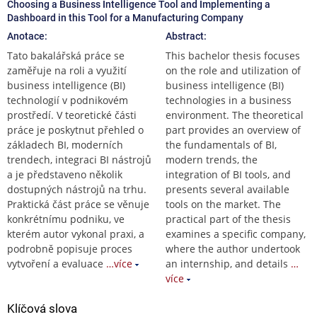
Choosing a Business Intelligence Tool and Implementing a
Dashboard in this Tool for a Manufacturing Company
Anotace:
Abstract:
Tato bakalářská práce se
This bachelor thesis focuses
zaměřuje na roli a využití
on the role and utilization of
business intelligence (BI)
business intelligence (BI)
technologií v podnikovém
technologies in a business
prostředí. V teoretické části
environment. The theoretical
práce je poskytnut přehled o
part provides an overview of
základech BI, moderních
the fundamentals of BI,
trendech, integraci BI nástrojů
modern trends, the
a je představeno několik
integration of BI tools, and
dostupných nástrojů na trhu.
presents several available
Praktická část práce se věnuje
tools on the market. The
konkrétnímu podniku, ve
practical part of the thesis
kterém autor vykonal praxi, a
examines a specific company,
podrobně popisuje proces
where the author undertook
vytvoření a evaluace
…více
an internship, and details
…
více
Klíčová slova