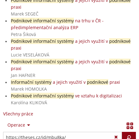
Podnikové informační systémy
a jejich využití v
podnikové
praxi
Marek SEGEČ
Podnikové informační systémy
na trhu v ČR -
předimplementační analýza ERP
Petra Šiková
Podnikové informační systémy
a jejich využití v
podnikové
praxi
Lucie VESELÁKOVÁ
Podnikové informační systémy
a jejich využití v
podnikové
praxi
Jan HAFNER
Informační systémy
a jejich využití v
podnikové
praxi
Marek HOMOLKA
Podnikové informační systémy
ve vztahu k digitalizaci
Karolína KLIKOVÁ
Všechny práce
Operace
Vy