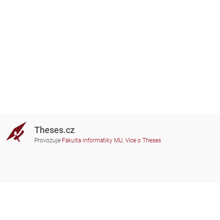
Theses.cz
Provozuje
Fakulta informatiky MU
,
Více o Theses
Potřebujete poradit?
Zapojené školy
theses@fi.muni.cz
Správci zapojených škol