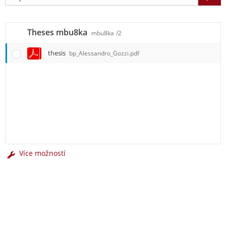
Theses mbu8ka
mbu8ka
/2
thesis
bp_Alessandro_Gozzi.pdf
Více možností