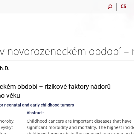
CS
h.D.
ém období – rizikové faktory nádorů
ho věku
for neonatal and early childhood tumors
Abstract:
horoby,
Childhood cancers are important diseases that have
 výskyt
significant morbidity and mortality. The highest incid
ak u
childhood tumours is in the youngest age group up t