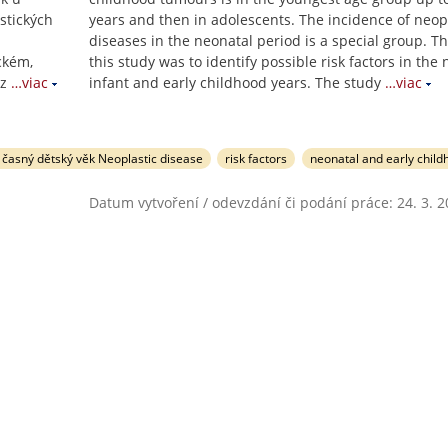
astických
years and then in adolescents. The incidence of neop
diseases in the neonatal period is a special group. T
ckém,
this study was to identify possible risk factors in the 
z
…viac
infant and early childhood years. The study
…viac
časný dětský věk Neoplastic disease
risk factors
neonatal and early chil
Datum vytvoření / odevzdání či podání práce: 24. 3. 