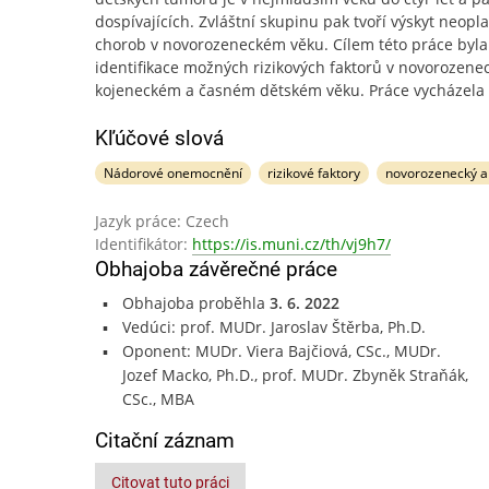
dospívajících. Zvláštní skupinu pak tvoří výskyt neopl
chorob v novorozeneckém věku. Cílem této práce byla
identifikace možných rizikových faktorů v novorozene
kojeneckém a časném dětském věku. Práce vycházela 
Kľúčové slová
Nádorové onemocnění
rizikové faktory
novorozenecký a 
Jazyk práce: Czech
Identifikátor:
https://is.muni.cz/th/vj9h7/
Obhajoba závěrečné práce
Obhajoba proběhla
3. 6. 2022
Vedúci: prof. MUDr. Jaroslav Štěrba, Ph.D.
Oponent: MUDr. Viera Bajčiová, CSc., MUDr.
Jozef Macko, Ph.D., prof. MUDr. Zbyněk Straňák,
CSc., MBA
Citační záznam
Citovat tuto práci