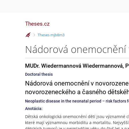
Theses.cz
>
Theses mjb8m3
MUDr. Wiedermannová Wiedermannová, P
Doctoral thesis
Nádorová onemocnění v novorozeneck
novorozeneckého a časného dětské
Neoplastic disease in the neonatal period – risk factors 
Anotácia:
Dětská onkologická onemocnění dětí jsou významné c
které mají významnou morbiditu a mortalitu. Nejvyšší
dětských tumorů je v nejmladším věku do čtyř let a p