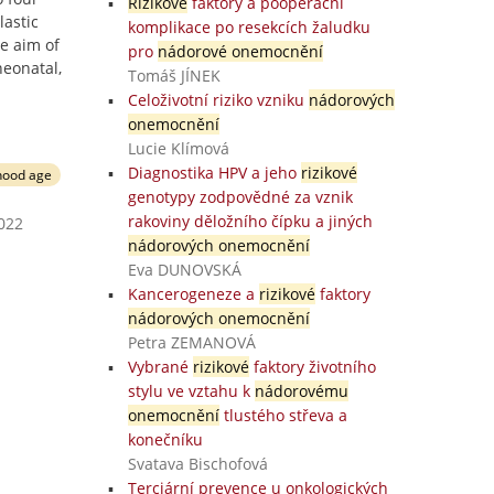
Rizikové
faktory a pooperační
lastic
komplikace po resekcích žaludku
he aim of
pro
nádorové onemocnění
neonatal,
Tomáš JÍNEK
Celoživotní riziko vzniku
nádorových
onemocnění
Lucie Klímová
Diagnostika HPV a jeho
rizikové
dhood age
genotypy zodpovědné za vznik
rakoviny děložního čípku a jiných
2022
nádorových onemocnění
Eva DUNOVSKÁ
Kancerogeneze a
rizikové
faktory
nádorových onemocnění
Petra ZEMANOVÁ
Vybrané
rizikové
faktory životního
stylu ve vztahu k
nádorovému
onemocnění
tlustého střeva a
konečníku
Svatava Bischofová
Terciární prevence u onkologických