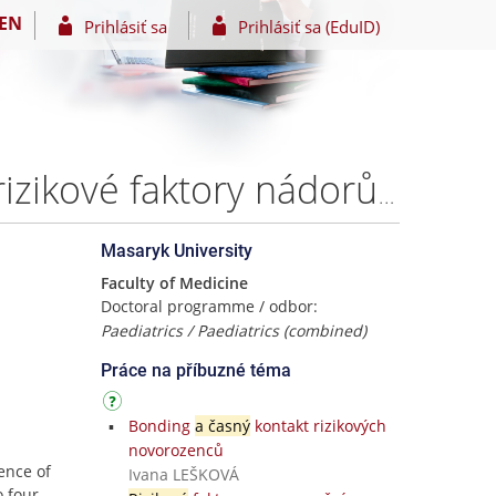
EN
Prihlásiť sa
Prihlásiť sa (EduID)
Nádorová onemocnění v novorozeneckém období – rizikové faktory nádorů novorozeneckého a časného dětského věku – MUDr. Wiedermannová Wiedermannová, Ph.D.
Masaryk University
Faculty of Medicine
Doctoral programme / odbor:
Paediatrics / Paediatrics (combined)
Práce na příbuzné téma
Bonding
a časný
kontakt rizikových
novorozenců
ence of
Ivana LEŠKOVÁ
o four