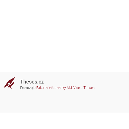
Theses.cz
Provozuje
Fakulta informatiky MU
,
Více o Theses
Potřebujete poradit?
Zapojené školy
theses@fi.muni.cz
Správci zapojených škol