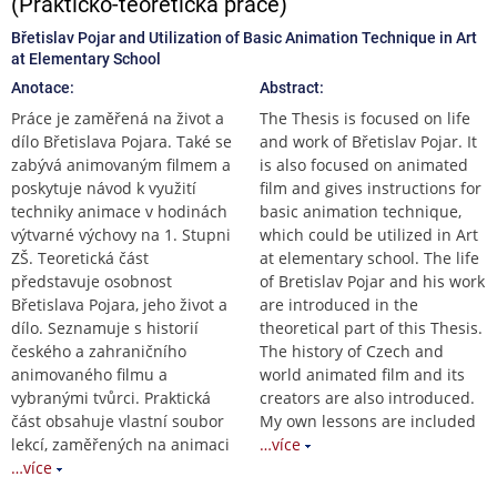
(Prakticko-teoretická práce)
Břetislav Pojar and Utilization of Basic Animation Technique in Art
at Elementary School
Anotace:
Abstract:
Práce je zaměřená na život a
The Thesis is focused on life
dílo Břetislava Pojara. Také se
and work of Břetislav Pojar. It
zabývá animovaným filmem a
is also focused on animated
poskytuje návod k využití
film and gives instructions for
techniky animace v hodinách
basic animation technique,
výtvarné výchovy na 1. Stupni
which could be utilized in Art
ZŠ. Teoretická část
at elementary school. The life
představuje osobnost
of Bretislav Pojar and his work
Břetislava Pojara, jeho život a
are introduced in the
dílo. Seznamuje s historií
theoretical part of this Thesis.
českého a zahraničního
The history of Czech and
animovaného filmu a
world animated film and its
vybranými tvůrci. Praktická
creators are also introduced.
část obsahuje vlastní soubor
My own lessons are included
lekcí, zaměřených na animaci
…více
…více