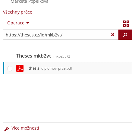
Markéta Popelková
Všechny práce
Operace
Vy
Theses mkb2vt
mkb2vt
/2
thesis
diplomov_prce.pdf
Více možností