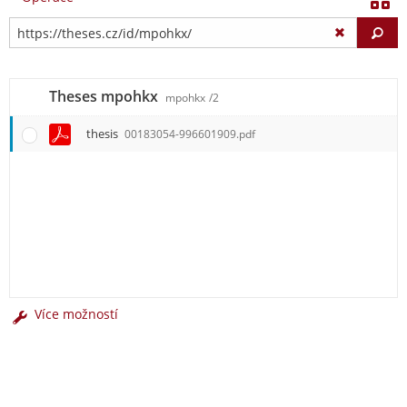
Vy
Theses mpohkx
mpohkx
/2
thesis
00183054-996601909.pdf
Více možností