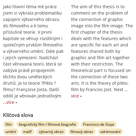
Jako hlavní téma mé práce
The aim of this thesis is to
jsem si vybrala problematiku
comment on the problem of
zapojení výtvarného obrazu
the connection of graphic
do filmového a k tomu
image into the film image. The
příslušné teorie. V první
first chapter of the thesis
kapitole se věnuji rozdílným i
deals with the features which
společným prvkům filmového
are specific for each art and
a výtvarného umění. Dále pak
features shared both by
i jejich vymezení. Nadchází
graphic and film art together
část věnovaná teorii, která se
with their restriction. The
zabývá právě propojením
theoretical part is focused on
těchto dvou uměleckých
the connection of these two
druhů. Je to teorie ?Pikto ?
arts. It is the theory of pikto-
filmu? Françoise Josta. Další
film by Francois Jost. Next
…
oddíl je věnován jednotlivým
více
…více
Klíčová slova
film
biografický film / filmová biografie
Francisco de Goya
umění
malíř
výtvarný obraz
filmový obraz
odrámování