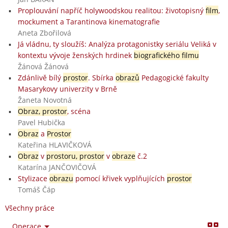
Proplouvání napříč holywoodskou realitou: životopisný
film
,
mockument a Tarantinova kinematografie
Aneta Zbořilová
Já vládnu, ty sloužíš: Analýza protagonistky seriálu Veliká v
kontextu vývoje ženských hrdinek
biografického filmu
Žánová Žánová
Zdánlivě bílý
prostor
. Sbírka
obrazů
Pedagogické fakulty
Masarykovy univerzity v Brně
Žaneta Novotná
Obraz, prostor
, scéna
Pavel Hubička
Obraz
a
Prostor
Kateřina HLAVIČKOVÁ
Obraz
v
prostoru, prostor
v
obraze
č.2
Katarína JANČOVIČOVÁ
Stylizace
obrazu
pomocí křivek vyplňujících
prostor
Tomáš Čáp
Všechny práce
Operace