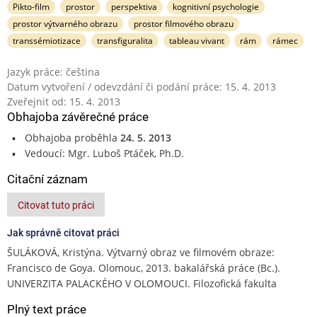
Pikto-film
prostor
perspektiva
kognitivní psychologie
prostor výtvarného obrazu
prostor filmového obrazu
transsémiotizace
transfiguralita
tableau vivant
rám
rámec
Jazyk práce: čeština
Datum vytvoření / odevzdání či podání práce: 15. 4. 2013
Zveřejnit od: 15. 4. 2013
Obhajoba závěrečné práce
Obhajoba proběhla
24. 5. 2013
Vedoucí: Mgr. Luboš Ptáček, Ph.D.
Citační záznam
Citovat tuto práci
Jak správně citovat práci
ŠULÁKOVÁ, Kristýna. Výtvarný obraz ve filmovém obraze:
Francisco de Goya. Olomouc, 2013. bakalářská práce (Bc.).
UNIVERZITA PALACKÉHO V OLOMOUCI. Filozofická fakulta
Plný text práce