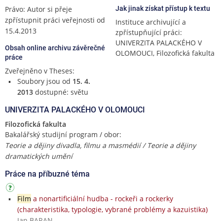
Právo: Autor si přeje
Jak jinak získat přístup k textu
zpřístupnit práci veřejnosti od
Instituce archivující a
15.4.2013
zpřístupňující práci:
UNIVERZITA PALACKÉHO V
Obsah online archivu závěrečné
OLOMOUCI, Filozofická fakulta
práce
Zveřejněno v Theses:
Soubory jsou od
15. 4.
2013
dostupné: světu
UNIVERZITA PALACKÉHO V OLOMOUCI
Filozofická fakulta
Bakalářský studijní program / obor:
Teorie a dějiny divadla, filmu a masmédií / Teorie a dějiny
dramatických umění
Práce na příbuzné téma
Film
a nonartificiální hudba - rockeři a rockerky
(charakteristika, typologie, vybrané problémy a kazuistika)
Jan BARAN