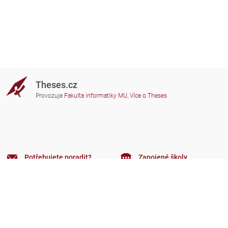
Theses.cz
Provozuje
Fakulta informatiky MU
,
Více o Theses
Potřebujete poradit?
Zapojené školy
theses@fi.muni.cz
Správci zapojených škol
Nápověda
Soukromí
Často kladené dotazy
Přístupnost