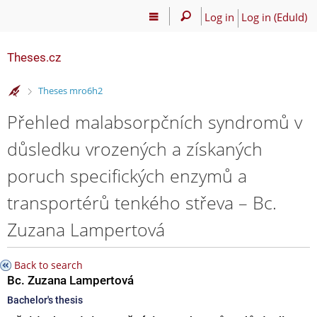
Log in
Log in (EduId)
Theses.cz
>
Theses mro6h2
Přehled malabsorpčních syndromů v
důsledku vrozených a získaných
poruch specifických enzymů a
transportérů tenkého střeva – Bc.
Zuzana Lampertová
Back to search
Bc. Zuzana Lampertová
Bachelor's thesis