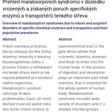
Přehled malabsorpčních syndromů v důsledku
vrozených a získaných poruch specifických
enzymů a transportérů tenkého střeva
Overview of malabsorption syndromes due to inborn and acquired
disorders of specific intestinal enzymes and transporters and their
population prevalence
Abstract:
Abstract:
Trávicí soustava je branou,
Gastrointestinal tract is the
kterou vstupují do těla živiny,
gate which allows that
vitaminy, minerály a tekutiny.
nutrients, vitamins, minerals
Nezastupitelnou úlohu v
and fluids to enter into the
procesu trávení a vstřebávání
human body. In the process
má tenké střevo, které je tak
of digestion and absorption
nepostradatelné pro existenci
plays an important part small
celého organismu.
intestine, that is essential for
Malabsorpční syndrom
the whole system of human
zahrnuje širokou
body. Malabsorption
problematiku stavů, při nichž
syndrome includes wide
dochází k poruše jedné nebo
variety of disorders and it is
více funkcí trávicí trubice, tj.
divided into two groups: