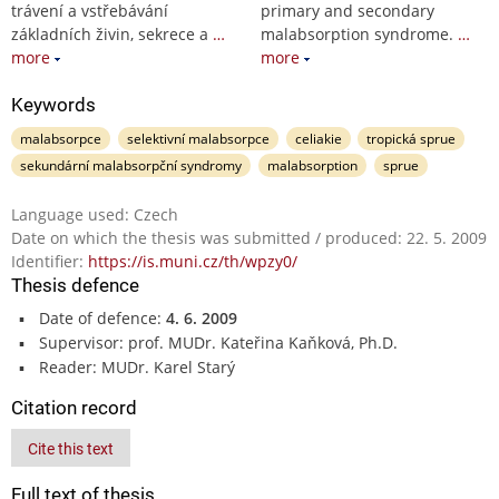
trávení a vstřebávání
primary and secondary
základních živin, sekrece a
…
malabsorption syndrome.
…
more
more
Keywords
malabsorpce
selektivní malabsorpce
celiakie
tropická sprue
sekundární malabsorpční syndromy
malabsorption
sprue
Language used: Czech
Date on which the thesis was submitted / produced: 22. 5. 2009
Identifier:
https://is.muni.cz/th/wpzy0/
Thesis defence
Date of defence:
4. 6. 2009
Supervisor: prof. MUDr. Kateřina Kaňková, Ph.D.
Reader: MUDr. Karel Starý
Citation record
Cite this text
Full text of thesis