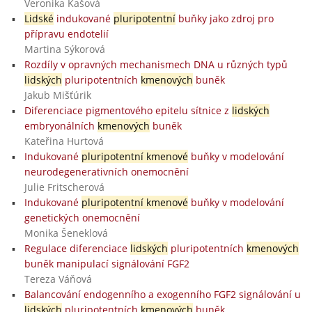
Veronika Kašová
Lidské
indukované
pluripotentní
buňky jako zdroj pro
přípravu endotelií
Martina Sýkorová
Rozdíly v opravných mechanismech DNA u různých typů
lidských
pluripotentních
kmenových
buněk
Jakub Mišťúrik
Diferenciace pigmentového epitelu sítnice z
lidských
embryonálních
kmenových
buněk
Kateřina Hurtová
Indukované
pluripotentní kmenové
buňky v modelování
neurodegenerativních onemocnění
Julie Fritscherová
Indukované
pluripotentní kmenové
buňky v modelování
genetických onemocnění
Monika Šeneklová
Regulace diferenciace
lidských
pluripotentních
kmenových
buněk manipulací signálování FGF2
Tereza Váňová
Balancování endogenního a exogenního FGF2 signálování u
lidských
pluripotentních
kmenových
buněk