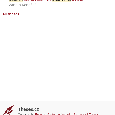
Žaneta Konečná
All theses
Theses.cz
Operated by
Faculty of Informatics, MU
,
More about Theses