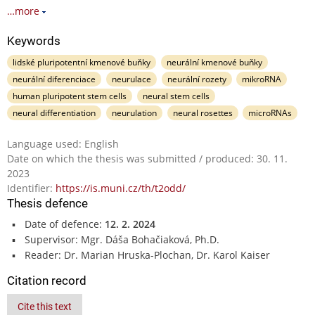
…more
Keywords
lidské pluripotentní kmenové buňky
neurální kmenové buňky
neurální diferenciace
neurulace
neurální rozety
mikroRNA
human pluripotent stem cells
neural stem cells
neural differentiation
neurulation
neural rosettes
microRNAs
Language used: English
Date on which the thesis was submitted / produced: 30. 11.
2023
Identifier:
https://is.muni.cz/th/t2odd/
Thesis defence
Date of defence:
12. 2. 2024
Supervisor: Mgr. Dáša Bohačiaková, Ph.D.
Reader: Dr. Marian Hruska-Plochan, Dr. Karol Kaiser
Citation record
Cite this text