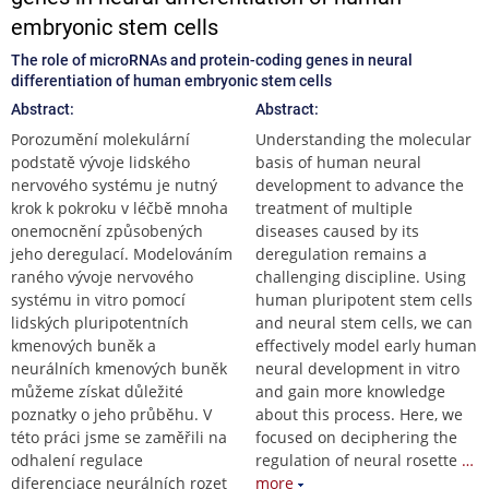
embryonic stem cells
The role of microRNAs and protein-coding genes in neural
differentiation of human embryonic stem cells
Abstract:
Abstract:
Porozumění molekulární
Understanding the molecular
podstatě vývoje lidského
basis of human neural
nervového systému je nutný
development to advance the
krok k pokroku v léčbě mnoha
treatment of multiple
onemocnění způsobených
diseases caused by its
jeho deregulací. Modelováním
deregulation remains a
raného vývoje nervového
challenging discipline. Using
systému in vitro pomocí
human pluripotent stem cells
lidských pluripotentních
and neural stem cells, we can
kmenových buněk a
effectively model early human
neurálních kmenových buněk
neural development in vitro
můžeme získat důležité
and gain more knowledge
poznatky o jeho průběhu. V
about this process. Here, we
této práci jsme se zaměřili na
focused on deciphering the
odhalení regulace
regulation of neural rosette
…
diferenciace neurálních rozet
more