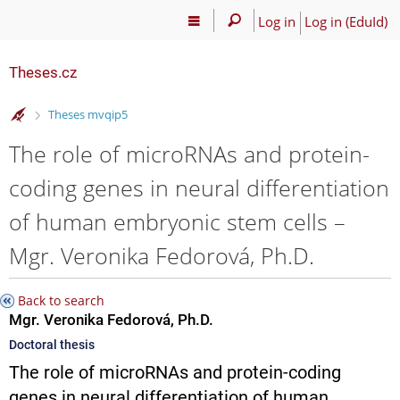
Log in
Log in (EduId)
Theses.cz
>
Theses mvqip5
The role of microRNAs and protein-
coding genes in neural differentiation
of human embryonic stem cells –
Mgr. Veronika Fedorová, Ph.D.
Back to search
Mgr. Veronika Fedorová, Ph.D.
Doctoral thesis
The role of microRNAs and protein-coding
genes in neural differentiation of human