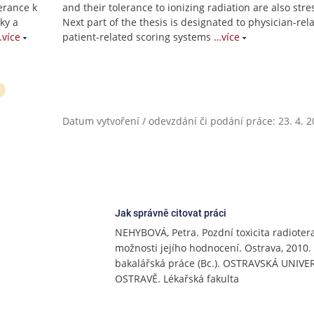
lerance k
and their tolerance to ionizing radiation are also stre
ky a
Next part of the thesis is designated to physician-rel
více
patient-related scoring systems
…více
T
Datum vytvoření / odevzdání či podání práce: 23. 4. 
Jak správně citovat práci
NEHYBOVÁ, Petra. Pozdní toxicita radioter
možnosti jejího hodnocení. Ostrava, 2010.
bakalářská práce (Bc.). OSTRAVSKÁ UNIVE
OSTRAVĚ. Lékařská fakulta