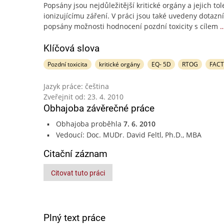
Popsány jsou nejdůležitější kritické orgány a jejich to
ionizujícímu záření. V práci jsou také uvedeny dotazní
popsány možnosti hodnocení pozdní toxicity s cílem
…
Klíčová slova
Pozdní toxicita
kritické orgány
EQ- 5D
RTOG
FAC
Jazyk práce: čeština
Zveřejnit od: 23. 4. 2010
Obhajoba závěrečné práce
Obhajoba proběhla
7. 6. 2010
Vedoucí: Doc. MUDr. David Feltl, Ph.D., MBA
Citační záznam
Citovat tuto práci
Plný text práce