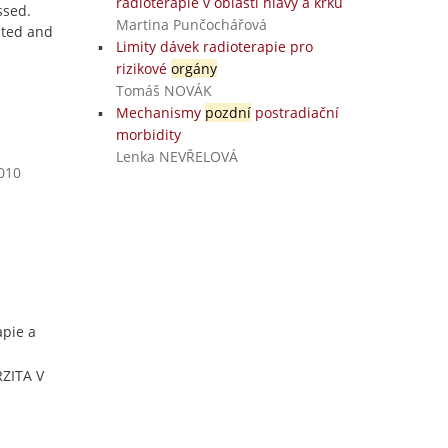
radioterapie v oblasti hlavy a krku
ssed.
Martina Punčochářová
ated and
Limity dávek radioterapie pro
rizikové
orgány
Tomáš NOVÁK
Mechanismy
pozdní
postradiační
morbidity
Lenka NEVŘELOVÁ
2010
apie a
RZITA V