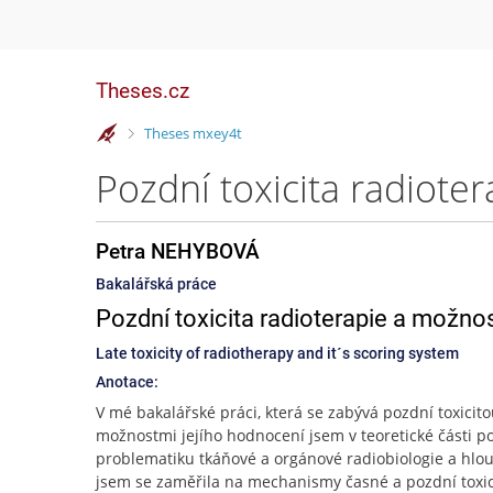
Theses.cz
>
Theses mxey4t
Pozdní toxicita radiot
Petra NEHYBOVÁ
Bakalářská práce
Pozdní toxicita radioterapie a možnos
Late toxicity of radiotherapy and it´s scoring system
Anotace:
V mé bakalářské práci, která se zabývá pozdní toxicito
možnostmi jejího hodnocení jsem v teoretické části p
problematiku tkáňové a orgánové radiobiologie a hlou
jsem se zaměřila na mechanismy časné a pozdní toxic