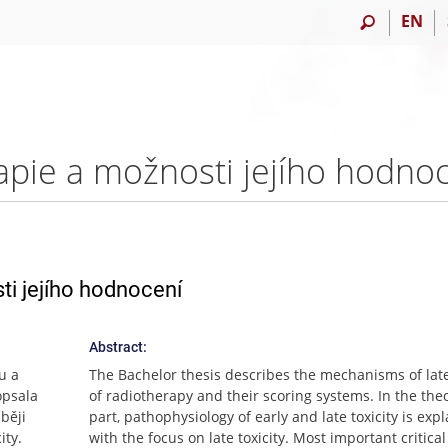
EN
erapie a možnosti jejího hodn
ti jejího hodnocení
Abstract:
u a
The Bachelor thesis describes the mechanisms of late 
opsala
of radiotherapy and their scoring systems. In the theo
běji
part, pathophysiology of early and late toxicity is exp
ity.
with the focus on late toxicity. Most important critica