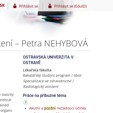
SK
Přihlásit se
Přihlásit se (EduID)
ocení – Petra NEHYBOVÁ
OSTRAVSKÁ UNIVERZITA V
OSTRAVĚ
Lékařská fakulta
Bakalářský studijní program / obor:
Specializace ve zdravotnictví /
Radiologický asistent
toxicity
Práce na příbuzné téma
retical
lained
Akutní a
pozdní
nežádoucí účinky
l organs