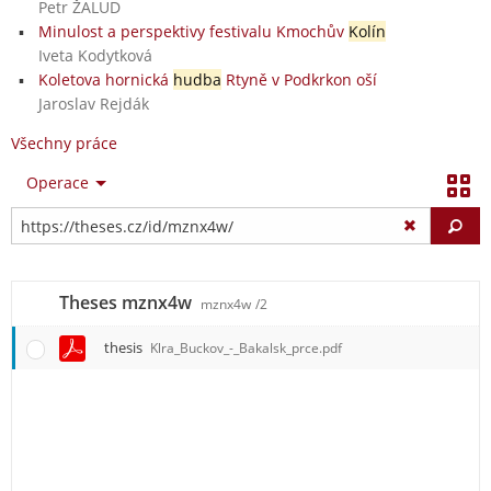
Petr ŽALUD
Minulost a perspektivy festivalu Kmochův
Kolín
Iveta Kodytková
Koletova hornická
hudba
Rtyně v Podkrkon oší
Jaroslav Rejdák
Všechny práce
Operace
Vy
Theses mznx4w
mznx4w
/2
thesis
Klra_Buckov_-_Bakalsk_prce.pdf