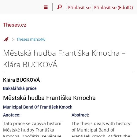
Přihlásit se
Přihlásit se (EduID)
Theses.cz
>
Theses mznx4w
Městská hudba Františka Kmocha –
Klára BUCKOVÁ
Klára BUCKOVÁ
Bakalářská práce
Městská hudba Františka Kmocha
Municipal Band Of František Kmoch
Anotace:
Abstract:
Tato práce se zabývá historií
The thesis deals with history
Městské hudby Františka
of Municipal Band of
Kmocha. Zpočátku se věnuje
František Kmoch. At first, the