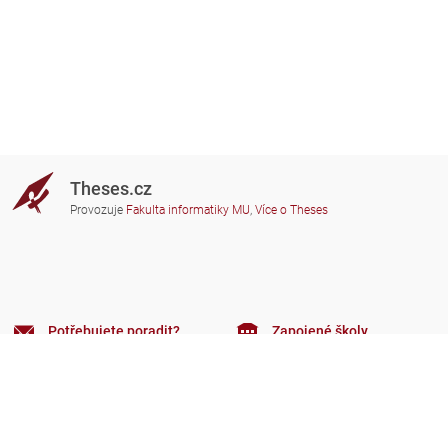
Theses.cz
Provozuje
Fakulta informatiky MU
,
Více o Theses
Potřebujete poradit?
Zapojené školy
theses@fi.muni.cz
Správci zapojených škol
Nápověda
Soukromí
Často kladené dotazy
Přístupnost