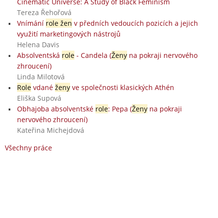
Cinematic Universe: A Study of Black Feminism
Tereza Řehořová
Vnímání
role žen
v předních vedoucích pozicích a jejich
využití marketingových nástrojů
Helena Davis
Absolventská
role
- Candela (
Ženy
na pokraji nervového
zhroucení)
Linda Milotová
Role
vdané
ženy
ve společnosti klasických Athén
Eliška Supová
Obhajoba absolventské
role
: Pepa (
Ženy
na pokraji
nervového zhroucení)
Kateřina Michejdová
Všechny práce