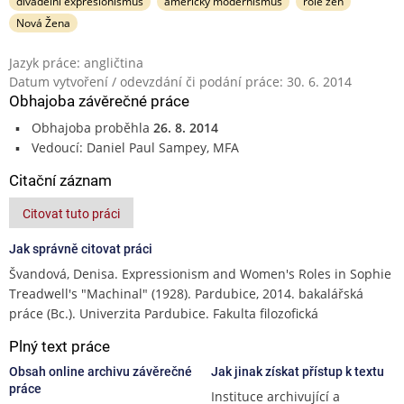
divadelní expresionismus
americký modernismus
role žen
Nová Žena
Jazyk práce: angličtina
Datum vytvoření / odevzdání či podání práce: 30. 6. 2014
Obhajoba závěrečné práce
Obhajoba proběhla
26. 8. 2014
Vedoucí: Daniel Paul Sampey, MFA
Citační záznam
Citovat tuto práci
Jak správně citovat práci
Švandová, Denisa. Expressionism and Women's Roles in Sophie
Treadwell's "Machinal" (1928). Pardubice, 2014. bakalářská
práce (Bc.). Univerzita Pardubice. Fakulta filozofická
Plný text práce
Obsah online archivu závěrečné
Jak jinak získat přístup k textu
práce
Instituce archivující a