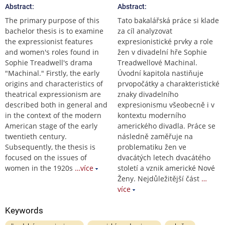
Abstract:
Abstract:
The primary purpose of this
Tato bakalářská práce si klade
bachelor thesis is to examine
za cíl analyzovat
the expressionist features
expresionistické prvky a role
and women's roles found in
žen v divadelní hře Sophie
Sophie Treadwell's drama
Treadwellové Machinal.
"Machinal." Firstly, the early
Úvodní kapitola nastiňuje
origins and characteristics of
prvopočátky a charakteristické
theatrical expressionism are
znaky divadelního
described both in general and
expresionismu všeobecně i v
in the context of the modern
kontextu moderního
American stage of the early
amerického divadla. Práce se
twentieth century.
následně zaměřuje na
Subsequently, the thesis is
problematiku žen ve
focused on the issues of
dvacátých letech dvacátého
women in the 1920s
…více
století a vznik americké Nové
Ženy. Nejdůležitější část
…
více
Keywords