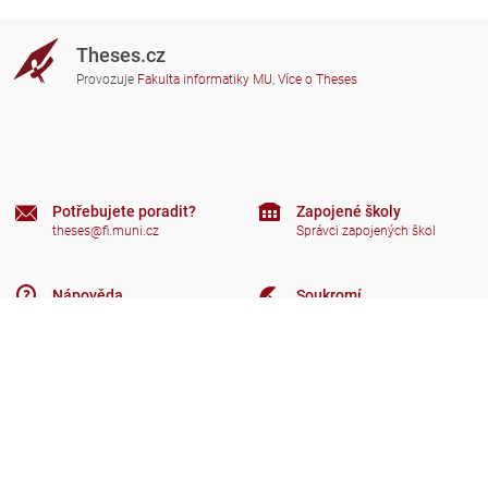
Theses.cz
Provozuje
Fakulta informatiky MU
,
Více o Theses
Potřebujete poradit?
Zapojené školy
theses@fi.muni.cz
Správci zapojených škol
Nápověda
Soukromí
Často kladené dotazy
Přístupnost
Zobrazit klasickou verzi
Nahoru