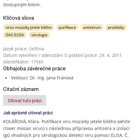
dostupným kitem.
Klíčová slova
virus mozaiky jetele bílého
purifikace
antisérum
protilátky
DAS-ELISA
sérologie
Jazyk práce: čeština
Datum vytvoření / odevzdání či podání práce: 29. 4. 2011
Identifikátor: 17565
Obhajoba závěrečné práce
Vedoucí: Dr. Ing. Jana Fránová
Citační záznam
Citovat tuto práci
Jak správně citovat práci
KOLÁŘOVÁ, Klára. Putifikace viru mozaiky jetele bílého (white
clover mosaic virus) s následnou přípravou antiséra a izolací
IgG vhodných pro sérologickou detekci viru pomocí ELISA. Č.