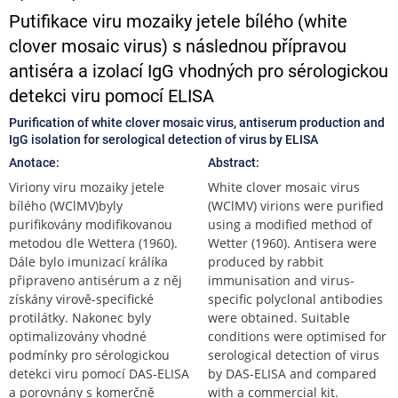
Putifikace viru mozaiky jetele bílého (white
clover mosaic virus) s následnou přípravou
antiséra a izolací IgG vhodných pro sérologickou
detekci viru pomocí ELISA
Purification of white clover mosaic virus, antiserum production and
IgG isolation for serological detection of virus by ELISA
Anotace:
Abstract:
Viriony viru mozaiky jetele
White clover mosaic virus
bílého (WClMV)byly
(WClMV) virions were purified
purifikovány modifikovanou
using a modified method of
metodou dle Wettera (1960).
Wetter (1960). Antisera were
Dále bylo imunizací králíka
produced by rabbit
připraveno antisérum a z něj
immunisation and virus-
získány virově-specifické
specific polyclonal antibodies
protilátky. Nakonec byly
were obtained. Suitable
optimalizovány vhodné
conditions were optimised for
podmínky pro sérologickou
serological detection of virus
detekci viru pomocí DAS-ELISA
by DAS-ELISA and compared
a porovnány s komerčně
with a commercial kit.