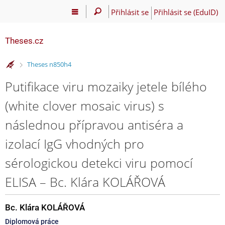
Přihlásit se
Přihlásit se (EduID)
Theses.cz
>
Theses n850h4
Putifikace viru mozaiky jetele bílého
(white clover mosaic virus) s
následnou přípravou antiséra a
izolací IgG vhodných pro
sérologickou detekci viru pomocí
ELISA – Bc. Klára KOLÁŘOVÁ
Bc. Klára KOLÁŘOVÁ
Diplomová práce