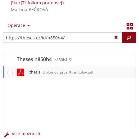
(\kur{Trifolium pratense})
Martina BEČKOVÁ
Operace
Vy
Theses n850h4
n850h4
/2
thesis
diplomov_prce_Klra_Kolov.pdf
Více možností