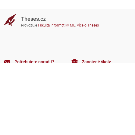
Theses.cz
Provozuje
Fakulta informatiky MU
,
Více o Theses
Potřebujete poradit?
Zapojené školy
theses@fi.muni.cz
Správci zapojených škol
Nápověda
Soukromí
Často kladené dotazy
Přístupnost
Zobrazit klasickou verzi
Nahoru