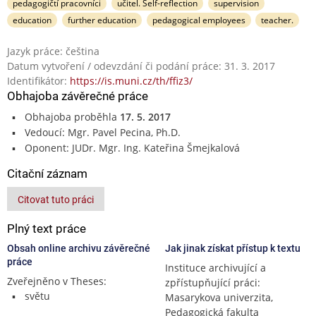
pedagogičtí pracovníci
učitel. Self-reflection
supervision
education
further education
pedagogical employees
teacher.
Jazyk práce: čeština
Datum vytvoření / odevzdání či podání práce: 31. 3. 2017
Identifikátor:
https://is.muni.cz/th/ffiz3/
Obhajoba závěrečné práce
Obhajoba proběhla
17. 5. 2017
Vedoucí: Mgr. Pavel Pecina, Ph.D.
Oponent: JUDr. Mgr. Ing. Kateřina Šmejkalová
Citační záznam
Citovat tuto práci
Plný text práce
Obsah online archivu závěrečné
Jak jinak získat přístup k textu
práce
Instituce archivující a
Zveřejněno v Theses:
zpřístupňující práci:
světu
Masarykova univerzita,
Pedagogická fakulta