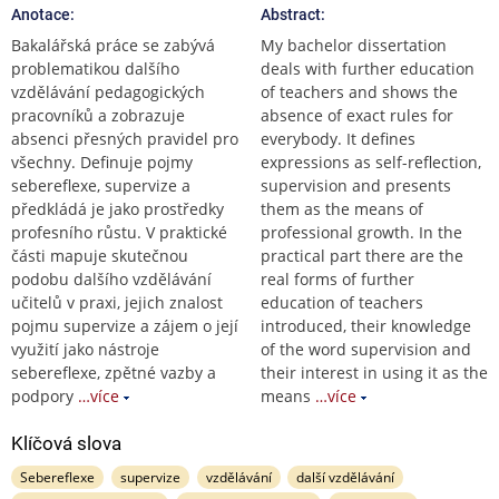
Anotace:
Abstract:
Bakalářská práce se zabývá
My bachelor dissertation
problematikou dalšího
deals with further education
vzdělávání pedagogických
of teachers and shows the
pracovníků a zobrazuje
absence of exact rules for
absenci přesných pravidel pro
everybody. It defines
všechny. Definuje pojmy
expressions as self-reflection,
sebereflexe, supervize a
supervision and presents
předkládá je jako prostředky
them as the means of
profesního růstu. V praktické
professional growth. In the
části mapuje skutečnou
practical part there are the
podobu dalšího vzdělávání
real forms of further
učitelů v praxi, jejich znalost
education of teachers
pojmu supervize a zájem o její
introduced, their knowledge
využití jako nástroje
of the word supervision and
sebereflexe, zpětné vazby a
their interest in using it as the
podpory
…více
means
…více
Klíčová slova
Sebereflexe
supervize
vzdělávání
další vzdělávání