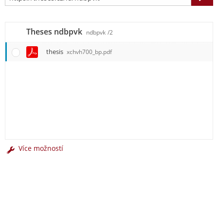
Theses ndbpvk
ndbpvk
/2
thesis
xchvh700_bp.pdf
Více možností