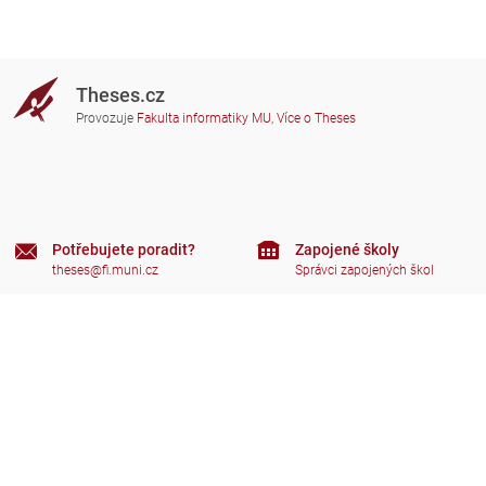
Theses.cz
Provozuje
Fakulta informatiky MU
,
Více o Theses
Potřebujete poradit?
Zapojené školy
theses@fi.muni.cz
Správci zapojených škol
Nápověda
Soukromí
Často kladené dotazy
Přístupnost
Zobrazit klasickou verzi