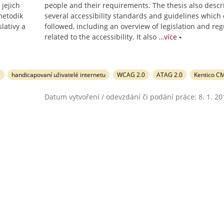
jejich
people and their requirements. The thesis also descr
metodik
several accessibility standards and guidelines which
slativy a
followed, including an overview of legislation and reg
related to the accessibility. It also
…více
i
handicapovaní uživatelé internetu
WCAG 2.0
ATAG 2.0
Kentico C
Datum vytvoření / odevzdání či podání práce: 8. 1. 20