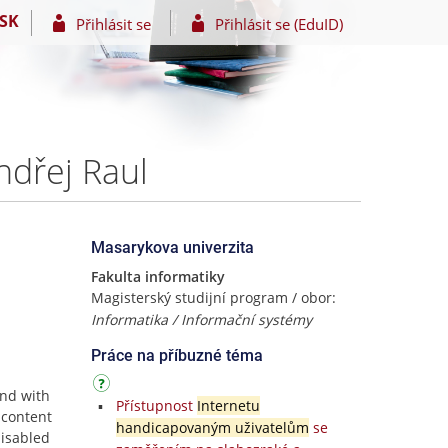
SK
Přihlásit se
Přihlásit se (EduID)
ndřej Raul
Masarykova univerzita
Fakulta informatiky
Magisterský studijní program / obor:
Informatika / Informační systémy
Práce na příbuzné téma
and with
Přístupnost
Internetu
 content
handicapovaným uživatelům
se
disabled