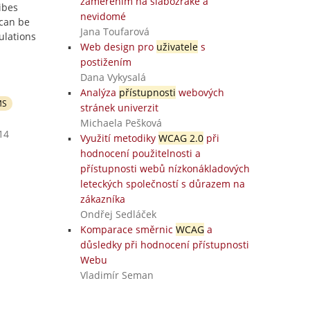
zaměřením na slabozraké a
ibes
nevidomé
 can be
Jana Toufarová
ulations
Web design pro
uživatele
s
postižením
Dana Vykysalá
Analýza
přístupnosti
webových
MS
stránek univerzit
Michaela Pešková
14
Využití metodiky
WCAG 2.0
při
hodnocení použitelnosti a
přístupnosti webů nízkonákladových
leteckých společností s důrazem na
zákazníka
Ondřej Sedláček
Komparace směrnic
WCAG
a
důsledky při hodnocení přístupnosti
Webu
Vladimír Seman