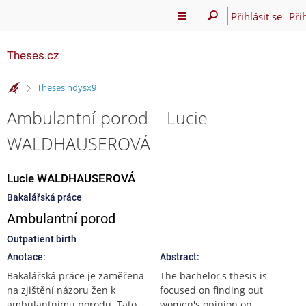
Přihlásit se
Při
Theses.cz
>
Theses ndysx9
Ambulantní porod – Lucie
WALDHAUSEROVÁ
Lucie WALDHAUSEROVÁ
Bakalářská práce
Ambulantní porod
Outpatient birth
Anotace:
Abstract:
Bakalářská práce je zaměřena
The bachelor's thesis is
na zjištění názoru žen k
focused on finding out
ambulantnímu porodu. Tato
women's opinion on