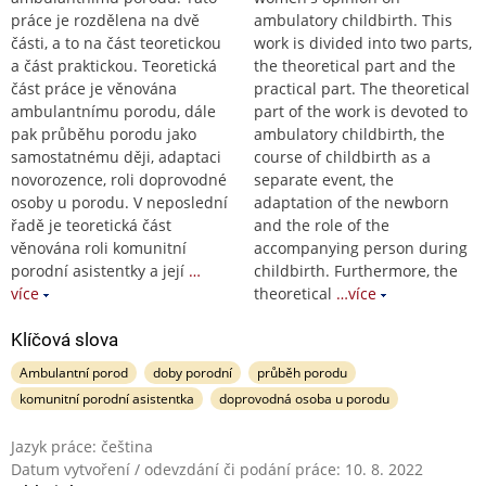
práce je rozdělena na dvě
ambulatory childbirth. This
části, a to na část teoretickou
work is divided into two parts,
a část praktickou. Teoretická
the theoretical part and the
část práce je věnována
practical part. The theoretical
ambulantnímu porodu, dále
part of the work is devoted to
pak průběhu porodu jako
ambulatory childbirth, the
samostatnému ději, adaptaci
course of childbirth as a
novorozence, roli doprovodné
separate event, the
osoby u porodu. V neposlední
adaptation of the newborn
řadě je teoretická část
and the role of the
věnována roli komunitní
accompanying person during
porodní asistentky a její
…
childbirth. Furthermore, the
více
theoretical
…více
Klíčová slova
Ambulantní porod
doby porodní
průběh porodu
komunitní porodní asistentka
doprovodná osoba u porodu
Jazyk práce: čeština
Datum vytvoření / odevzdání či podání práce: 10. 8. 2022