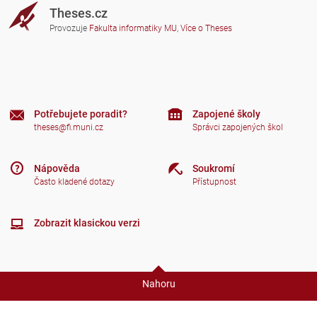
Theses.cz
Provozuje
Fakulta informatiky MU
,
Více o Theses
Potřebujete poradit?
Zapojené školy
theses@fi.muni.cz
Správci zapojených škol
Nápověda
Soukromí
Často kladené dotazy
Přístupnost
Zobrazit klasickou verzi
Nahoru