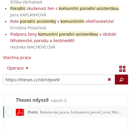
Eliška Váchalová
Porodní
zkušenost žen s
komunitní porodní asistentkou
Jana KAPLÁNKOVÁ
Role
porodní asistentky
v
komunitním
ošetřovatelství
Kristýna Piskačová
Podpora ženy
komunitní porodní asistentkou
v období
těhotenství, porodu a šestinedělí
Hedvika MACHOVCOVÁ
Všechny práce
Operace
Vy
Theses ndysx9
ndysx9
/2
thesis
Bakalarska_prace_Ambulantni_porod_Lucie_Waldhauserova.pdf