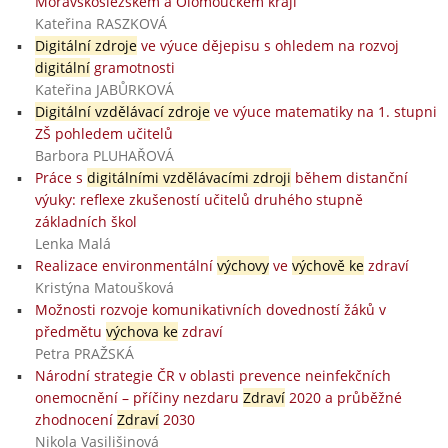
Moravskoslezském a Olomouckém kraji
Kateřina RASZKOVÁ
Digitální zdroje
ve výuce dějepisu s ohledem na rozvoj
digitální
gramotnosti
Kateřina JABŮRKOVÁ
Digitální vzdělávací zdroje
ve výuce matematiky na 1. stupni
ZŠ pohledem učitelů
Barbora PLUHAŘOVÁ
Práce s
digitálními vzdělávacími zdroji
během distanční
výuky: reflexe zkušeností učitelů druhého stupně
základních škol
Lenka Malá
Realizace environmentální
výchovy
ve
výchově ke
zdraví
Kristýna Matoušková
Možnosti rozvoje komunikativních dovedností žáků v
předmětu
výchova ke
zdraví
Petra PRAŽSKÁ
Národní strategie ČR v oblasti prevence neinfekčních
onemocnění – příčiny nezdaru
Zdraví
2020 a průběžné
zhodnocení
Zdraví
2030
Nikola Vasilišinová