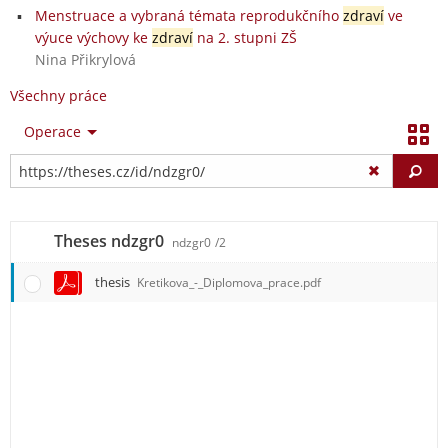
Menstruace a vybraná témata reprodukčního
zdraví
ve
výuce výchovy ke
zdraví
na 2. stupni ZŠ
Nina Přikrylová
Všechny práce
Operace
Vy
Theses ndzgr0
ndzgr0
/2
thesis
Kretikova_-_Diplomova_prace.pdf