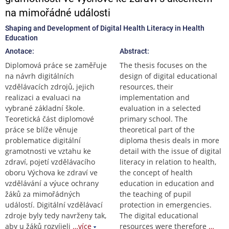
na mimořádné události
Shaping and Development of Digital Health Literacy in Health
Education
Anotace:
Abstract:
Diplomová práce se zaměřuje
The thesis focuses on the
na návrh digitálních
design of digital educational
vzdělávacích zdrojů, jejich
resources, their
realizaci a evaluaci na
implementation and
vybrané základní škole.
evaluation in a selected
Teoretická část diplomové
primary school. The
práce se blíže věnuje
theoretical part of the
problematice digitální
diploma thesis deals in more
gramotnosti ve vztahu ke
detail with the issue of digital
zdraví, pojetí vzdělávacího
literacy in relation to health,
oboru Výchova ke zdraví ve
the concept of health
vzdělávání a výuce ochrany
education in education and
žáků za mimořádných
the teaching of pupil
událostí. Digitální vzdělávací
protection in emergencies.
zdroje byly tedy navrženy tak,
The digital educational
aby u žáků rozvíjeli
…více
resources were therefore
…