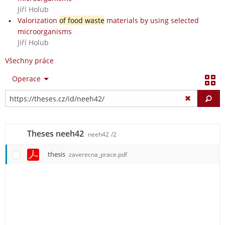
Jiří Holub
Valorization
of food waste
materials by using selected
microorganisms
Jiří Holub
Všechny práce
Operace
Vy
Theses neeh42
neeh42
/2
thesis
zaverecna_prace.pdf