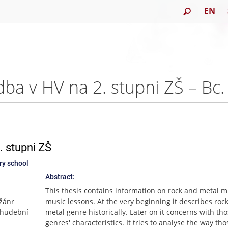
EN
ba v HV na 2. stupni ZŠ – Bc.
 stupni ZŠ
ry school
Abstract:
This thesis contains information on rock and metal m
 žánr
music lessons. At the very beginning it describes roc
á hudební
metal genre historically. Later on it concerns with th
genres' characteristics. It tries to analyse the way tho