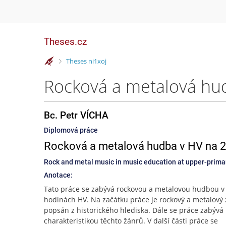
Theses.cz
>
Theses ni1xoj
Rocková a metalová hud
Bc. Petr VÍCHA
Diplomová práce
Rocková a metalová hudba v HV na 2.
Rock and metal music in music education at upper-prima
Anotace:
Tato práce se zabývá rockovou a metalovou hudbou v
hodinách HV. Na začátku práce je rockový a metalový
popsán z historického hlediska. Dále se práce zabýv
charakteristikou těchto žánrů. V další části práce se