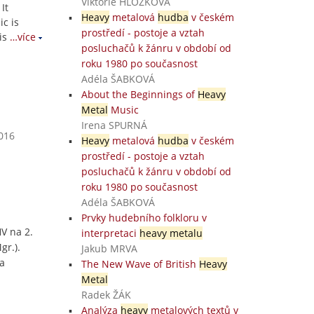
Viktorie HLOŽKOVÁ
It
Heavy
metalová
hudba
v českém
ic is
prostředí - postoje a vztah
is
…více
posluchačů k žánru v období od
roku 1980 po současnost
Adéla ŠABKOVÁ
About the Beginnings of
Heavy
Metal
Music
Irena SPURNÁ
2016
Heavy
metalová
hudba
v českém
prostředí - postoje a vztah
posluchačů k žánru v období od
roku 1980 po současnost
Adéla ŠABKOVÁ
Prvky hudebního folkloru v
V na 2.
interpretaci
heavy metalu
gr.).
Jakub MRVA
a
The New Wave of British
Heavy
Metal
Radek ŽÁK
Analýza
heavy
metalových textů v