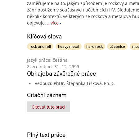
zaměřujeme na to, jakým způsobem je rockový a meta
žánr postižen v současných učebnicích HV. Sledujem
několik kontextů, ve kterých se rocková a metalová h
objevuje.
…více
Klíčová slova
rock and roll
heavy metal
hard rock
učebnice
mod
Jazyk práce: čeština
Zveřejnit od: 31. 12. 2999
Obhajoba závěrečné práce
Vedoucí: PhDr. Štěpánka Lišková, Ph.D.
Citační záznam
Citovat tuto práci
Plný text práce