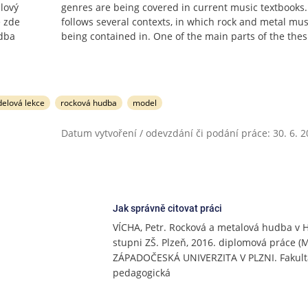
lový
genres are being covered in current music textbooks. 
e zde
follows several contexts, in which rock and metal mus
udba
being contained in. One of the main parts of the thes
elová lekce
rocková hudba
model
Datum vytvoření / odevzdání či podání práce: 30. 6. 
Jak správně citovat práci
VÍCHA, Petr. Rocková a metalová hudba v H
stupni ZŠ. Plzeň, 2016. diplomová práce (M
ZÁPADOČESKÁ UNIVERZITA V PLZNI. Fakult
pedagogická