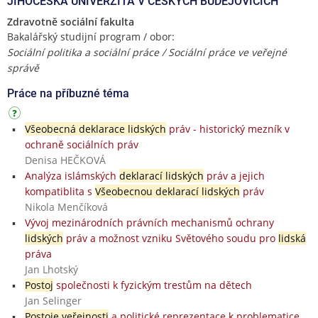
JIHOČESKÁ UNIVERZITA V ČESKÝCH BUDĚJOVICÍCH
Zdravotně sociální fakulta
Bakalářský studijní program / obor:
Sociální politika a sociální práce / Sociální práce ve veřejné
správě
Práce na příbuzné téma
Všeobecná deklarace lidských
práv - historický mezník v
ochraně sociálních práv
Denisa HEČKOVÁ
Analýza islámských
deklarací lidských
práv a jejich
kompatiblita s
Všeobecnou deklarací lidských
práv
Nikola Menčíková
Vývoj mezinárodních právních mechanismů ochrany
lidských
práv a možnost vzniku Světového soudu pro
lidská
práva
Jan Lhotský
Postoj
společnosti k fyzickým trestům na dětech
Jan Selinger
Postoje veřejnosti
a politické reprezentace k problematice