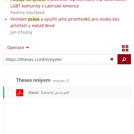
LGBT komunity v Latinské Americe
Pavlína Součková
Vnímání
práva
a využití jeho prostředků pro osoby bez
přístřeší v městě Brně
Jan Chutný
Operace
Vy
Theses nniyvm
nniyvm
/2
thesis
Bakalsk_prce.pdf