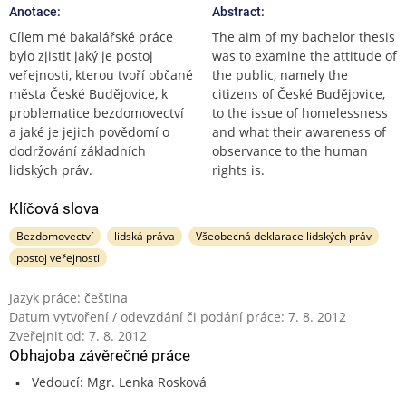
Anotace:
Abstract:
Cílem mé bakalářské práce
The aim of my bachelor thesis
bylo zjistit jaký je postoj
was to examine the attitude of
veřejnosti, kterou tvoří občané
the public, namely the
města České Budějovice, k
citizens of České Budějovice,
problematice bezdomovectví
to the issue of homelessness
a jaké je jejich povědomí o
and what their awareness of
dodržování základních
observance to the human
lidských práv.
rights is.
Klíčová slova
Bezdomovectví
lidská práva
Všeobecná deklarace lidských práv
postoj veřejnosti
Jazyk práce: čeština
Datum vytvoření / odevzdání či podání práce: 7. 8. 2012
Zveřejnit od: 7. 8. 2012
Obhajoba závěrečné práce
Vedoucí: Mgr. Lenka Rosková