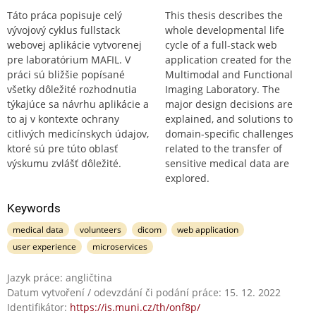
Táto práca popisuje celý
This thesis describes the
vývojový cyklus fullstack
whole developmental life
webovej aplikácie vytvorenej
cycle of a full-stack web
pre laboratórium MAFIL. V
application created for the
práci sú bližšie popísané
Multimodal and Functional
všetky dôležité rozhodnutia
Imaging Laboratory. The
týkajúce sa návrhu aplikácie a
major design decisions are
to aj v kontexte ochrany
explained, and solutions to
citlivých medicínskych údajov,
domain-specific challenges
ktoré sú pre túto oblasť
related to the transfer of
výskumu zvlášť dôležité.
sensitive medical data are
explored.
Keywords
medical data
volunteers
dicom
web application
user experience
microservices
Jazyk práce: angličtina
Datum vytvoření / odevzdání či podání práce: 15. 12. 2022
Identifikátor:
https://is.muni.cz/th/onf8p/