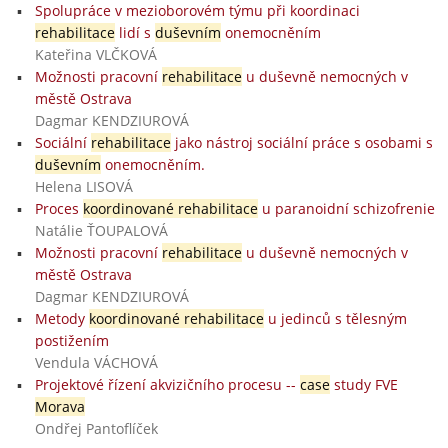
Spolupráce v mezioborovém týmu při koordinaci
rehabilitace
lidí s
duševním
onemocněním
Kateřina VLČKOVÁ
Možnosti pracovní
rehabilitace
u duševně nemocných v
městě Ostrava
Dagmar KENDZIUROVÁ
Sociální
rehabilitace
jako nástroj sociální práce s osobami s
duševním
onemocněním.
Helena LISOVÁ
Proces
koordinované rehabilitace
u paranoidní schizofrenie
Natálie ŤOUPALOVÁ
Možnosti pracovní
rehabilitace
u duševně nemocných v
městě Ostrava
Dagmar KENDZIUROVÁ
Metody
koordinované rehabilitace
u jedinců s tělesným
postižením
Vendula VÁCHOVÁ
Projektové řízení akvizičního procesu --
case
study FVE
Morava
Ondřej Pantoflíček