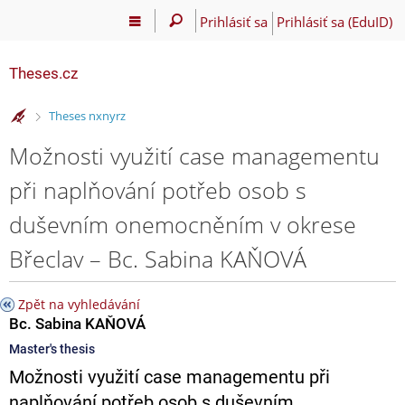
Prihlásiť sa
Prihlásiť sa (EduID)
Theses.cz
>
Theses nxnyrz
Možnosti využití case managementu
při naplňování potřeb osob s
duševním onemocněním v okrese
Břeclav – Bc. Sabina KAŇOVÁ
Zpět na vyhledávání
Bc. Sabina KAŇOVÁ
Master's thesis
Možnosti využití case managementu při
naplňování potřeb osob s duševním