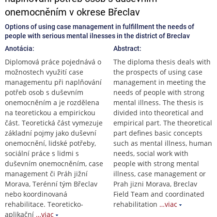
onemocněním v okrese Břeclav
Options of using case management in fulfillment the needs of
people with serious mental ilnesses in the district of Breclav
Anotácia:
Abstract:
Diplomová práce pojednává o
The diploma thesis deals with
možnostech využití case
the prospects of using case
managementu při naplňování
management in meeting the
potřeb osob s duševním
needs of people with strong
onemocněním a je rozdělena
mental illness. The thesis is
na teoretickou a empirickou
divided into theoretical and
část. Teoretická část vymezuje
empirical part. The theoretical
základní pojmy jako duševní
part defines basic concepts
onemocnění, lidské potřeby,
such as mental illness, human
sociální práce s lidmi s
needs, social work with
duševním onemocněním, case
people with strong mental
management či Práh jižní
illness, case management or
Morava, Terénní tým Břeclav
Prah jizni Morava, Breclav
nebo koordinovaná
Field Team and coordinated
rehabilitace. Teoreticko-
rehabilitation
…viac
aplikační
…viac